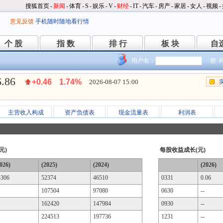
搜狐首页
-
新闻
-
体育
-
S
-
娱乐
-
V
-
财经
-
IT
-
汽车
-
房产
-
家居
-
女人
-
视频
-
意见反馈
手机随时随地看行情
个 股
指 数
排 行
板 块
自
个 股
指 数
排 行
板 块
自
用户名：
密 
6.86
+0.46
1.74%
2026-08-07 15:00
主营收入构成
资产负债表
现金流量表
利润表
元)
每股收益成长(元)
026)
(2025)
(2024)
(2026)
4306
52374
46510
0331
0.06
107504
97080
0630
--
162420
147984
0930
--
224513
197736
1231
--