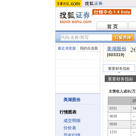
首 页
首 页
2
最近浏览股
我的自选股
美湖股份
(603319)
重要财务指标
重要财务指标
主营收入成长(万
美湖股份
(2
0331
5
行情图表
0630
--
成交明细
0930
--
分价表
1231
--
历史行情