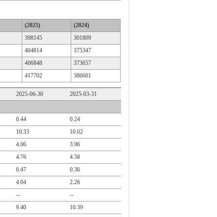
(2025)
(2024)
398145
301809
404814
375347
406848
373657
417702
386681
2025-06-30
2025-03-31
0.44
0.24
10.33
10.02
4.06
3.96
4.76
4.58
0.47
0.36
4.04
2.26
--
--
9.40
10.39