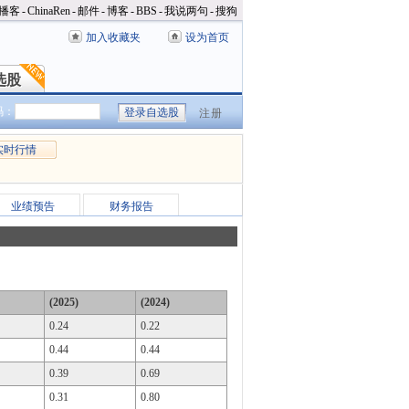
播客
-
ChinaRen
-
邮件
-
博客
-
BBS
-
我说两句
-
搜狗
加入收藏夹
设为首页
选股
选股
码：
注册
实时行情
业绩预告
财务报告
(2025)
(2024)
0.24
0.22
0.44
0.44
0.39
0.69
0.31
0.80