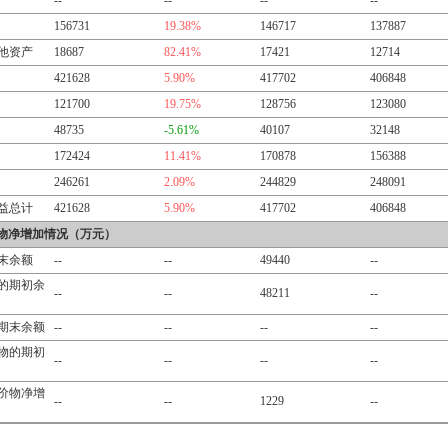
--
--
--
--
156731
19.38%
146717
137887
他资产
18687
82.41%
17421
12714
421628
5.90%
417702
406848
121700
19.75%
128756
123080
48735
-5.61%
40107
32148
172424
11.41%
170878
156388
246261
2.09%
244829
248091
益总计
421628
5.90%
417702
406848
物净增加情况（万元）
末余额
--
--
49440
--
的期初余
--
--
48211
--
期末余额
--
--
--
--
物的期初
--
--
--
--
价物净增
--
--
1229
--