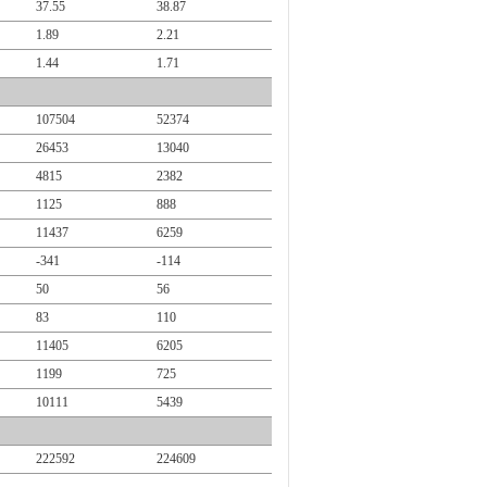
37.55
38.87
1.89
2.21
1.44
1.71
107504
52374
26453
13040
4815
2382
1125
888
11437
6259
-341
-114
50
56
83
110
11405
6205
1199
725
10111
5439
222592
224609