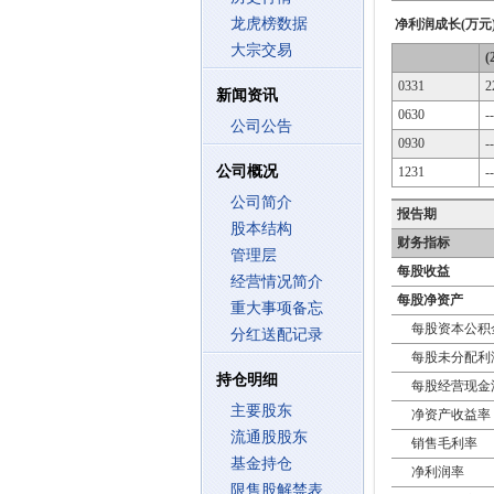
龙虎榜数据
净利润成长(万元
大宗交易
(
0331
2
新闻资讯
0630
--
公司公告
0930
--
公司概况
1231
--
公司简介
报告期
股本结构
财务指标
管理层
每股收益
经营情况简介
每股净资产
重大事项备忘
每股资本公积
分红送配记录
每股未分配利
持仓明细
每股经营现金
主要股东
净资产收益率
流通股股东
销售毛利率
基金持仓
净利润率
限售股解禁表