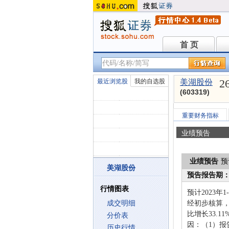
首 页
首 页
2
最近浏览股
我的自选股
美湖股份
(603319)
重要财务指标
业绩预告
业绩预告
预
美湖股份
预告报告期
行情图表
预计2023年
成交明细
经初步核算，报
比增长33.1
分价表
因：（1）
历史行情