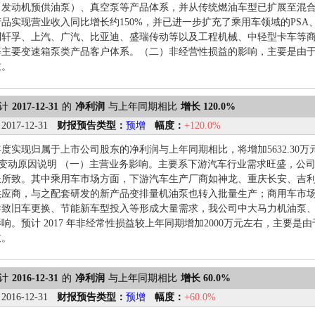
、发动机预供油泵）、真空泵等产品体系，并从传统燃油车型已扩展至混
品实现营业收入同比增长约150%，并已进一步扩充了乘用车领域的PS
利轩孚、上汽、广汽、比亚迪、盛瑞传动等以及工程机械、中轻型卡车等
主要变速箱泵类产品客户体系。（二）非经营性损益的影响，主要是由于2
致。
计
2017-12-31
的
净利润
与上年同期相比
增长 120.0%
：
2017-12-31
财报预告类型：
预增
幅度：
+120.0%
年度实现归属于上市公司股东的净利润与上年同期相比，将增加5632.30万元～
业绩变动原因说明 （一）主营业务影响。主要系下游汽车行业需求旺盛，
长所致。其中乘用车市场方面，下游汽车生产厂商如神龙、重庆长安、吉
供应商，与之配套研发的新产品变排量机油泵也转入批量生产；商用车市
导致旧车更换、节能新车型投入等形成大量需求，我公司中大马力机油泵、
响。预计 2017 年非经常性损益较上年同期增加2000万元左右，主要是由
致。
计
2016-12-31
的
净利润
与上年同期相比
增长 60.0%
：
2016-12-31
财报预告类型：
预增
幅度：
+60.0%