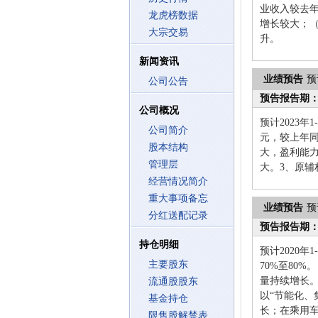
业收入较去
龙虎榜数据
增长较大；
大宗交易
升。
新闻资讯
业绩预告
预
公司公告
预告报告期
公司概况
预计2023年
公司简介
元，较上年同
股本结构
大，盈利能
管理层
大。3、原
经营情况简介
重大事项备忘
业绩预告
预
分红送配记录
预告报告期
持仓明细
预计2020
主要股东
70%至80
量持续增长
流通股股东
以“节能化
基金持仓
长；在乘用
限售股解禁表