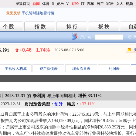
搜狐首页
-
新闻
-
体育
-
S
-
娱乐
-
V
-
财经
-
IT
-
汽车
-
房产
-
家居
-
女人
-
视频
-
意见反馈
手机随时随地看行情
个 股
指 数
排 行
板 块
自
个 股
指 数
排 行
板 块
自
用户名：
密 
6.86
+0.46
1.74%
2026-08-07 15:00
主营收入构成
资产负债表
现金流量表
利润表
计
2023-12-31
的
净利润
与上年同期相比
增长 33.11%
：
2023-12-31
财报预告类型：
预升
幅度：
+33.11%
1-12月归属于上市公司股东的净利润为：225745182.9元，与上年同期相比
告期内公司实现营业收入194,090.09万元，同比增长19.48%；归属于上
1%；归属于上市公司股东的扣除非经常性损益的净利润20,863.29万元，同
报告期内，汽车行业持续稳健发展拉动汽车零部件行业保持较快增长。受行