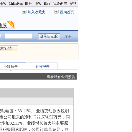
播客
-
ChinaRen
-
邮件
-
博客
-
BBS
-
我说两句
-
搜狗
加入收藏夹
设为首页
选股
选股
码：
注册
实时行情
业绩预告
财务报告
查看所有业绩预告
变动幅度：33.11%。 业绩变动原因说明
市公司股东的净利润22,574.52万元，同
比增加32.11%。业绩增长较大的主要原
业积极因素影响，公司订单量充足，营