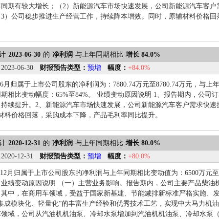
年同期有较大增长；（2）新能源汽车市场快速发展，公司新能源汽车客户
（3）公司稳步推进生产经营工作，持续降本增效。同时，原辅材料价格回
计
2023-06-30
的
净利润
与上年同期相比
增长 84.0%
：
2023-06-30
财报预告类型：
预增
幅度：
+84.0%
1-6月归属于上市公司股东的净利润为：7880.74万元至8780.74万元，与上
期相比变动幅度：65%至84%。 业绩变动原因说明 1、报告期内，公
力持续提升。2、新能源汽车市场快速发展，公司新能源汽车客户需求快速
辅材料价格回落，采购成本下降，产品毛利率同比提升。
计
2020-12-31
的
净利润
与上年同期相比
增长 80.0%
：
2020-12-31
财报预告类型：
预增
幅度：
+80.0%
年1-12月归属于上市公司股东的净利润与上年同期相比变动值为：6500万元
%。 业绩变动原因说明 （一）主营业务影响。报告期内，公司主要产品柴
。其中，在商用车领域，受益于国家新基建、节能减排新标准严格实施、发
、集成模块化、轻量化”的丰富生产经验和优秀技术工艺，实现中大马力机
车领域，公司从汽油机机油泵、冷却水泵增加到汽油机机油泵、冷却水泵