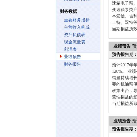
速箱电子泵
变速箱泵类产
财务数据
本爱信、吉
重要财务指标
士特、双特等
主营收入构成
当期损益所
资产负债表
现金流量表
业绩预告
预
利润表
预告报告期
业绩预告
财务报告
预计2017年
120%。 
销量持续增
要的机油泵
政策出台，
营性损益的影
当期损益所
业绩预告
预
预告报告期