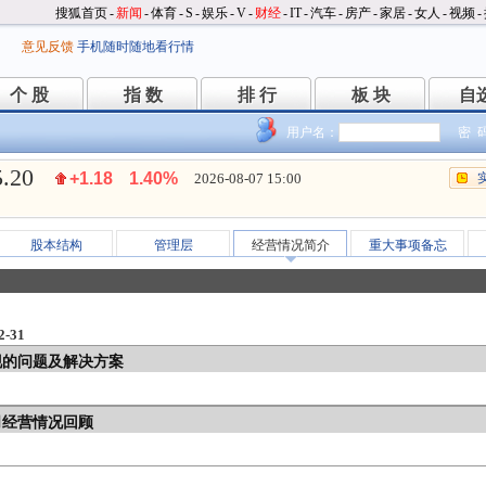
搜狐首页
-
新闻
-
体育
-
S
-
娱乐
-
V
-
财经
-
IT
-
汽车
-
房产
-
家居
-
女人
-
视频
-
意见反馈
手机随时随地看行情
个 股
指 数
排 行
板 块
自
个 股
指 数
排 行
板 块
自
用户名：
密 
5.20
+1.18
1.40%
2026-08-07 15:00
股本结构
管理层
经营情况简介
重大事项备忘
-31
现的问题及解决方案
司经营情况回顾