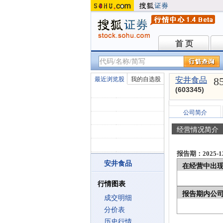
首 页
首 页
8
最近浏览股
我的自选股
安井食品
(603345)
公司简介
经营情况简介
报告期：2025-12
安井食品
在经营中出
行情图表
报告期内公
成交明细
分价表
历史行情