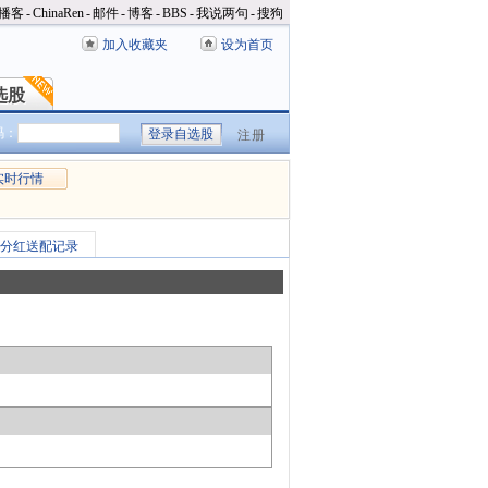
播客
-
ChinaRen
-
邮件
-
博客
-
BBS
-
我说两句
-
搜狗
加入收藏夹
设为首页
选股
选股
码：
注册
实时行情
分红送配记录