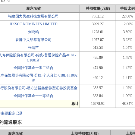
-03-31
股东名称
持股数量(万股)
持股比例
福建国力民生科技发展有限公司
7332.12
22.00%
HKSCC NOMINEES LIMITED
3999.27
12.00%
刘鸣鸣
1228.61
3.69%
香港中央结算有限公司
1077.07
3.23%
张清苗
512.53
1.54%
人寿保险股份有限公司-传统-普通保险产品-018L-
495.89
1.49%
CT001沪
全国社保基金一零二组合
474.90
1.42%
寿保险股份有限公司-分红-个人分红-018L-FH002
469.12
1.41%
沪
银行股份有限公司-易方达裕鑫债券型证券投资基金
355.57
1.07%
全国社保基金一一零组合
333.84
1.00%
总计
16278.92
48.84%
年主要股东记录
的流通股东
股东名称
上期持股数(万股)
上期