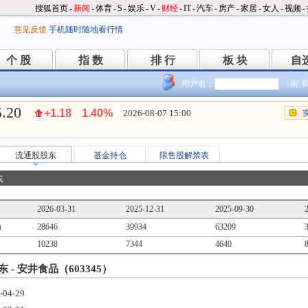
搜狐首页
-
新闻
-
体育
-
S
-
娱乐
-
V
-
财经
-
IT
-
汽车
-
房产
-
家居
-
女人
-
视频
-
意见反馈
手机随时随地看行情
个 股
指 数
排 行
板 块
自
个 股
指 数
排 行
板 块
自
用户名：
密 
5.20
+1.18
1.40%
2026-08-07 15:00
流通股股东
基金持仓
限售股解禁表
东
2026-03-31
2025-12-31
2025-09-30
）
28646
39934
63209
10238
7344
4640
 - 安井食品（603345）
-04-29