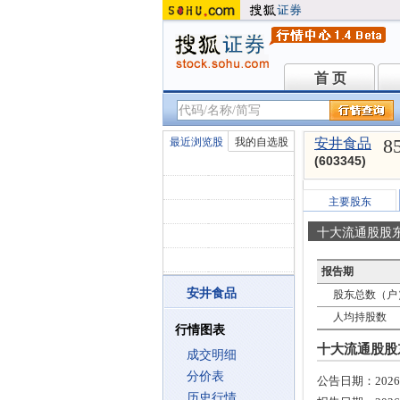
首 页
首 页
8
最近浏览股
我的自选股
安井食品
(603345)
主要股东
十大流通股股
报告期
安井食品
股东总数（户
人均持股数
行情图表
十大流通股股东
成交明细
分价表
公告日期：
2026
历史行情