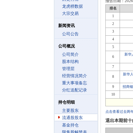
报告日期：
2026
龙虎榜数据
排名
大宗交易
1
2
新闻资讯
3
公司公告
4
公司概况
5
公司简介
新华
6
股本结构
7
管理层
新华人
经营情况简介
8
重大事项备忘
9
招商
分红送配记录
10
持仓明细
主要股东
点击查看过去两
流通股股东
退出本期前十
基金持仓
限售股解禁表