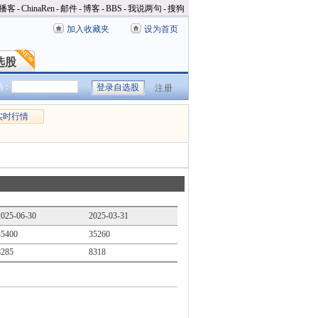
播客
-
ChinaRen
-
邮件
-
博客
-
BBS
-
我说两句
-
搜狗
加入收藏夹
设为首页
选股
选股
码：
注册
实时行情
2025-06-30
2025-03-31
35400
35260
8285
8318