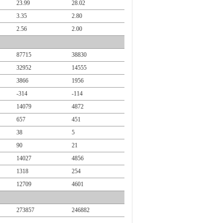
23.99
28.02
3.35
2.80
2.56
2.00
87715
38830
32952
14555
3866
1956
-314
-114
14079
4872
657
451
38
5
90
21
14027
4856
1318
254
12709
4601
273857
246882