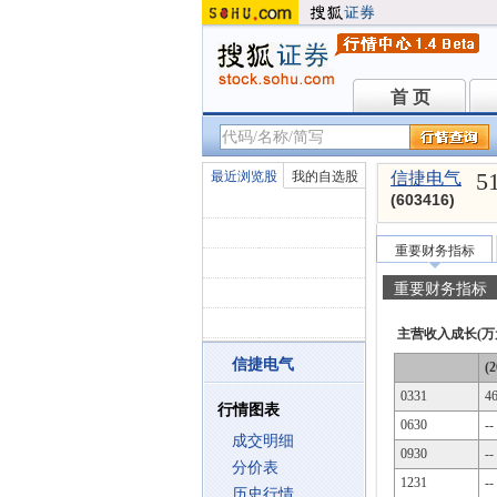
首 页
首 页
5
最近浏览股
我的自选股
信捷电气
(603416)
重要财务指标
重要财务指标
主营收入成长(万
信捷电气
(2
0331
4
行情图表
0630
--
成交明细
0930
--
分价表
1231
--
历史行情