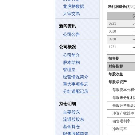
龙虎榜数据
净利润成长(万元
大宗交易
(
0331
5
新闻资讯
0630
--
公司公告
0930
--
公司概况
1231
--
公司简介
报告期
股本结构
财务指标
管理层
每股收益
经营情况简介
每股净资产
重大事项备忘
每股资本公积
分红送配记录
每股未分配利
持仓明细
每股经营现金
主要股东
净资产收益率
流通股股东
销售毛利率
基金持仓
净利润率
限售股解禁表