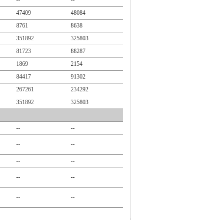
--
--
47409
48084
8761
8638
351892
325803
81723
88287
1869
2154
84417
91302
267261
234292
351892
325803
--
--
--
--
--
--
--
--
--
--