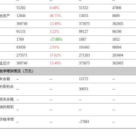
--
--
--
--
51202
6.48%
51552
47896
他资产
12846
48.71%
13053
8609
369740
13.49%
373075
362605
91131
3.22%
99127
96196
1769
-17.88%
1687
1852
93959
2.91%
101661
98894
275571
17.62%
271203
263494
益总计
369740
13.49%
373075
362605
物净增加情况（万元）
末余额
--
--
12172
--
的期初余
--
--
30053
--
期末余额
--
--
--
--
物的期初
--
--
--
--
价物净增
--
--
-17881
--