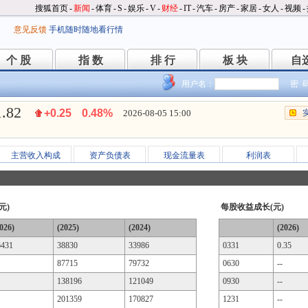
搜狐首页
-
新闻
-
体育
-
S
-
娱乐
-
V
-
财经
-
IT
-
汽车
-
房产
-
家居
-
女人
-
视频
-
意见反馈
手机随时随地看行情
个 股
指 数
排 行
板 块
自
个 股
指 数
排 行
板 块
自
用户名：
密 
1.82
+0.25
0.48%
2026-08-05 15:00
主营收入构成
资产负债表
现金流量表
利润表
元)
每股收益成长(元)
026)
(2025)
(2024)
(2026)
6431
38830
33986
0331
0.35
87715
79732
0630
--
138196
121049
0930
--
201359
170827
1231
--