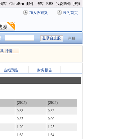
播客
-
ChinaRen
-
邮件
-
博客
-
BBS
-
我说两句
-
搜狗
加入收藏夹
设为首页
选股
选股
码：
注册
实时行情
业绩预告
财务报告
(2025)
(2024)
0.33
0.32
0.87
0.90
1.20
1.25
1.68
1.64