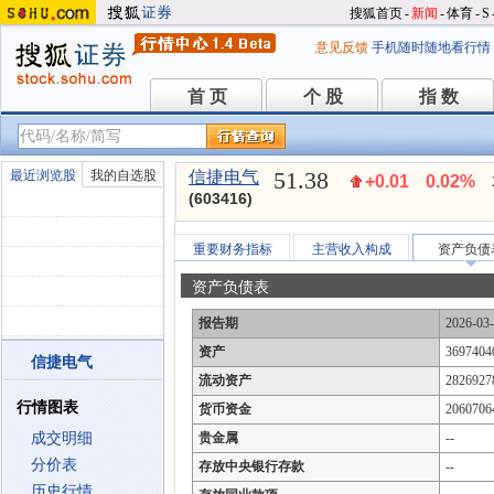
搜狐首页
-
新闻
-
体育
-
S
意见反馈
手机随时随地看行情
首 页
个 股
指 数
首 页
个 股
指 数
51.38
最近浏览股
我的自选股
信捷电气
+0.01
0.02%
(603416)
重要财务指标
主营收入构成
资产负债
资产负债表
报告期
2026-03
资产
3697404
信捷电气
流动资产
2826927
行情图表
货币资金
2060706
成交明细
贵金属
--
分价表
存放中央银行存款
--
历史行情