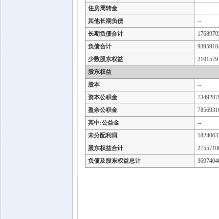
住房周转金
--
其他长期负债
--
长期负债合计
1768970
负债合计
9395918
少数股东权益
2101579
股东权益
股本
--
资本公积金
7349287
盈余公积金
7856931
其中:公益金
--
未分配利润
1824063
股东权益合计
2755710
负债及股东权益总计
3697404