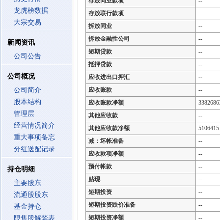
存放同业款项
--
龙虎榜数据
存放联行款项
--
大宗交易
拆放同业
--
拆放金融性公司
--
新闻资讯
短期贷款
--
公司公告
抵押贷款
--
公司概况
应收进出口押汇
--
公司简介
应收账款
--
股本结构
应收账款净额
3382686
管理层
其他应收款
--
经营情况简介
其他应收款净额
5106415
重大事项备忘
减：坏帐准备
--
分红送配记录
应收款项净额
--
预付帐款
--
持仓明细
贴现
--
主要股东
短期投资
--
流通股股东
短期投资跌价准备
--
基金持仓
短期投资净额
--
限售股解禁表