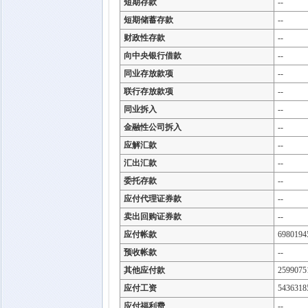
短期存款
--
短期储蓄存款
--
财政性存款
--
向中央银行借款
--
同业存放款项
--
联行存放款项
--
同业拆入
--
金融性公司拆入
--
应解汇款
--
汇出汇款
--
委托存款
--
应付代理证券款
--
卖出回购证券款
--
应付帐款
6980194
预收帐款
--
其他应付款
2599075
应付工资
5436318
应付福利费
--