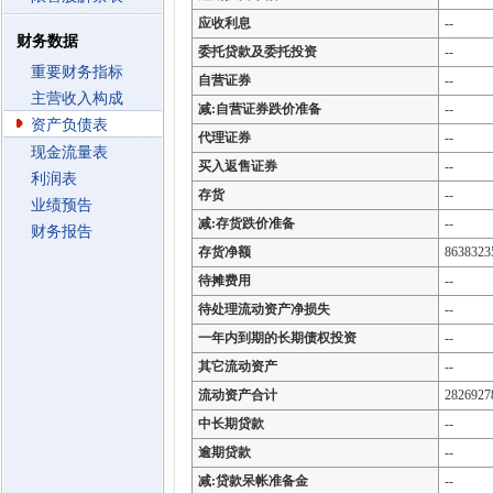
应收利息
--
财务数据
委托贷款及委托投资
--
重要财务指标
自营证券
--
主营收入构成
减:自营证券跌价准备
--
资产负债表
代理证券
--
现金流量表
买入返售证券
--
利润表
存货
--
业绩预告
减:存货跌价准备
--
财务报告
存货净额
8638323
待摊费用
--
待处理流动资产净损失
--
一年内到期的长期债权投资
--
其它流动资产
--
流动资产合计
2826927
中长期贷款
--
逾期贷款
--
减:贷款呆帐准备金
--