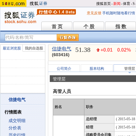
搜狐首页
-
新闻
-
体育
-
S
意见反馈
手机随时随地看行情
首 页
个 股
指 数
首 页
个 股
指 数
51.38
最近浏览股
我的自选股
信捷电气
+0.01
0.02%
(603416)
公司简介
股本结构
管理层
管理层
高管人员
信捷电气
姓名
职务
行情图表
总经理
( 2015-05-18 
成交明细
经理
( 2015-05-18 
分价表
战略委员会召集
历史行情