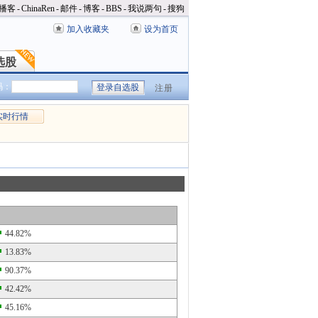
播客
-
ChinaRen
-
邮件
-
博客
-
BBS
-
我说两句
-
搜狗
加入收藏夹
设为首页
选股
选股
码：
注册
实时行情
44.82%
13.83%
90.37%
42.42%
45.16%