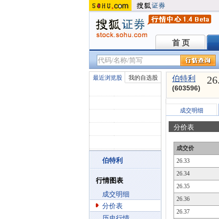
首 页
首 页
26
最近浏览股
我的自选股
伯特利
(603596)
成交明细
分价表
成交价
伯特利
26.33
26.34
行情图表
26.35
成交明细
26.36
分价表
26.37
历史行情