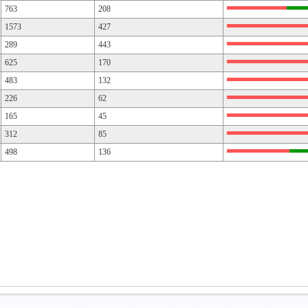
763
208
1573
427
289
443
625
170
483
132
226
62
165
45
312
85
498
136