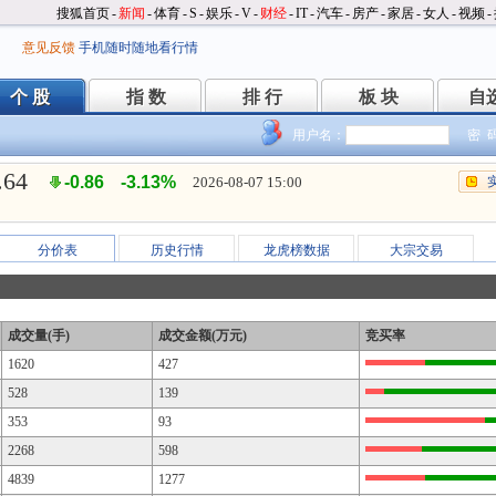
搜狐首页
-
新闻
-
体育
-
S
-
娱乐
-
V
-
财经
-
IT
-
汽车
-
房产
-
家居
-
女人
-
视频
-
意见反馈
手机随时随地看行情
个 股
指 数
排 行
板 块
自
个 股
指 数
排 行
板 块
自
用户名：
密 
.64
-0.86
-3.13%
2026-08-07 15:00
分价表
历史行情
龙虎榜数据
大宗交易
成交量(手)
成交金额(万元)
竞买率
1620
427
528
139
353
93
2268
598
4839
1277