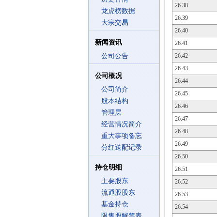
26.38
龙虎榜数据
26.39
大宗交易
26.40
新闻资讯
26.41
公司公告
26.42
26.43
公司概况
26.44
公司简介
26.45
股本结构
26.46
管理层
26.47
经营情况简介
26.48
重大事项备忘
26.49
分红送配记录
26.50
持仓明细
26.51
主要股东
26.52
流通股股东
26.53
基金持仓
26.54
限售股解禁表