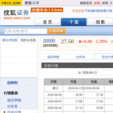
搜狐首页
-
新闻
-
体育
-
S
意见反馈
手机随时随地看行情
首 页
个 股
指 数
首 页
个 股
指 数
27.50
最近浏览股
我的自选股
伯特利
+0.46
1.70%
2
(603596)
成交明细
分价表
历史行
历史行情
从
日期
开盘
收盘
涨
伯特利
累计：
2026-04-13至2026-08-06
行情图表
2026-08-06
26.90
27.50
成交明细
2026-08-05
27.88
27.04
分价表
2026-08-04
27.10
26.69
历史行情