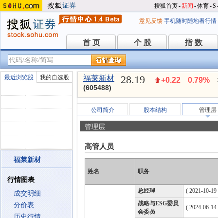
搜狐首页
-
新闻
-
体育
-
S
意见反馈
手机随时随地看行情
首 页
个 股
指 数
首 页
个 股
指 数
28.19
最近浏览股
我的自选股
福莱新材
+0.22
0.79%
(605488)
公司简介
股本结构
管理层
管理层
高管人员
福莱新材
姓名
职务
行情图表
总经理
( 2021-10-19 
成交明细
战略与ESG委员
分价表
( 2024-06-14
会委员
历史行情