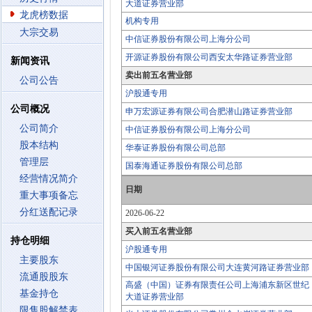
大道证券营业部
龙虎榜数据
机构专用
大宗交易
中信证券股份有限公司上海分公司
开源证券股份有限公司西安太华路证券营业部
新闻资讯
卖出前五名营业部
公司公告
沪股通专用
公司概况
申万宏源证券有限公司合肥潜山路证券营业部
公司简介
中信证券股份有限公司上海分公司
股本结构
华泰证券股份有限公司总部
管理层
国泰海通证券股份有限公司总部
经营情况简介
日期
重大事项备忘
分红送配记录
2026-06-22
买入前五名营业部
持仓明细
沪股通专用
主要股东
中国银河证券股份有限公司大连黄河路证券营业部
流通股股东
高盛（中国）证券有限责任公司上海浦东新区世纪
基金持仓
大道证券营业部
限售股解禁表