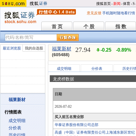
搜狐首页
-
新闻
-
体育
-
S
意见反馈
手机随时随地看行情
首 页
个 股
指 数
首 页
个 股
指 数
27.94
最近浏览股
我的自选股
福莱新材
-0.25
-0.89%
(605488)
成交明细
分价表
历史行
龙虎榜数据
日期
福莱新材
2026-07-02
行情图表
买入前五名营业部
成交明细
华泰证券股份有限公司总部
分价表
高盛（中国）证券有限责任公司上海浦东新区世纪
历史行情