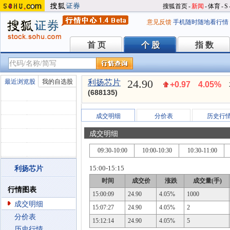
搜狐首页
-
新闻
-
体育
-
S
意见反馈
手机随时随地看行情
首 页
个 股
指 数
首 页
个 股
指 数
24.90
最近浏览股
我的自选股
利扬芯片
+0.97
4.05%
(688135)
成交明细
分价表
历史行
成交明细
09:30-10:00
10:00-10:30
10:30-11:00
15:00-15:15
利扬芯片
时间
成交价
涨跌
成交量(手)
行情图表
15:00:09
24.90
4.05%
1000
成交明细
15:07:27
24.90
4.05%
2
分价表
15:12:14
24.90
4.05%
5
历史行情