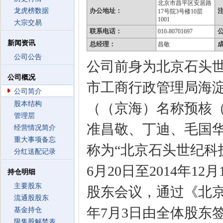
北京市昌平区安居路
龙虎榜数据
办公地址：
17号院3号楼10层
1001
大宗交易
联系电话：
010-80701697
新闻资讯
总经理：
昌敬
公司公告
公司前身为北京石头世纪
公司概况
市工商行政管理局海
公司简介
股本结构
（（京海）名称预核（内）
管理层
准昌敬、丁迪、毛国华
经营情况简介
重大事项备忘
称为“北京石头世纪科
分红送配记录
6月20日至2014年1
持仓明细
主要股东
股东会议，通过《北京
流通股股东
年7月3日由全体股东
基金持仓
限售股解禁表