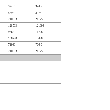
--
--
39464
39454
5392
3974
210353
211250
128593
121993
9362
11728
138228
134285
71989
76643
210353
211250
--
--
--
--
--
--
--
--
--
--