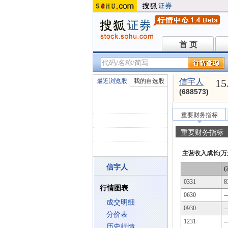
首 页
首 页
15
最近浏览股
我的自选股
信宇人
(688573)
重要财务指标
重要财务指标
主营收入成长(万
信宇人
(
0331
8
行情图表
0630
--
成交明细
0930
--
分价表
1231
--
历史行情