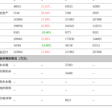
--
--
--
--
48653
23.31%
45633
42885
他资产
5144
29.44%
5186
5929
243964
15.49%
211983
207408
199950
63.90%
164343
134513
9305
-20.66%
9375
9265
209461
55.98%
173938
144003
34584
-54.88%
38138
63512
益总计
243964
15.49%
211983
207408
物净增加情况（万元）
末余额
--
--
25383
--
的期初余
--
--
16460
--
期末余额
--
--
--
--
物的期初
--
--
--
--
价物净增
--
--
8923
--