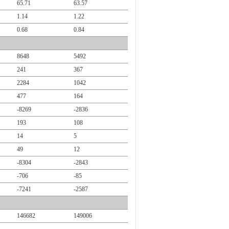
65.71
63.57
1.14
1.22
0.68
0.84
8648
5492
241
367
2284
1042
477
164
-8269
-2836
193
108
14
5
49
12
-8304
-2843
-706
-85
-7241
-2587
146682
149006