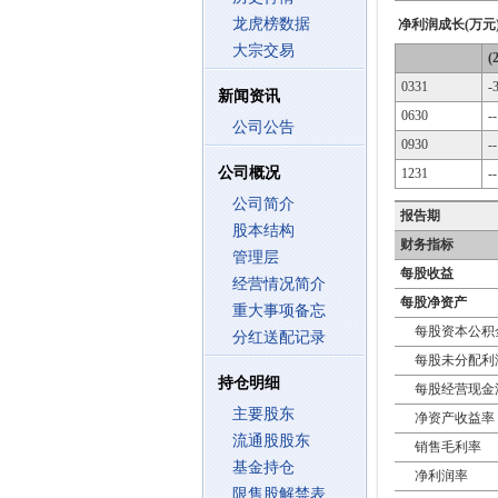
龙虎榜数据
净利润成长(万元
大宗交易
(
0331
-
新闻资讯
0630
--
公司公告
0930
--
公司概况
1231
--
公司简介
报告期
股本结构
财务指标
管理层
每股收益
经营情况简介
每股净资产
重大事项备忘
每股资本公积
分红送配记录
每股未分配利
持仓明细
每股经营现金
主要股东
净资产收益率
流通股股东
销售毛利率
基金持仓
净利润率
限售股解禁表