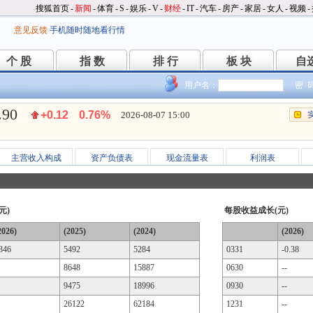
搜狐首页
-
新闻
-
体育
-
S
-
娱乐
-
V
-
财经
-
IT
-
汽车
-
房产
-
家居
-
女人
-
视频
-
意见反馈
手机随时随地看行情
个 股
指 数
排 行
板 块
自
个 股
指 数
排 行
板 块
自
用户名：
密 
.90
+0.12
0.76%
2026-08-07 15:00
主营收入构成
资产负债表
现金流量表
利润表
元)
每股收益成长(元)
2026)
(2025)
(2024)
(2026)
346
5492
5284
0331
-0.38
8648
15887
0630
--
9475
18996
0930
--
26122
62184
1231
--