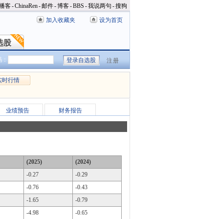
播客
-
ChinaRen
-
邮件
-
博客
-
BBS
-
我说两句
-
搜狗
加入收藏夹
设为首页
选股
选股
码：
注册
实时行情
业绩预告
财务报告
(2025)
(2024)
-0.27
-0.29
-0.76
-0.43
-1.65
-0.79
-4.98
-0.65