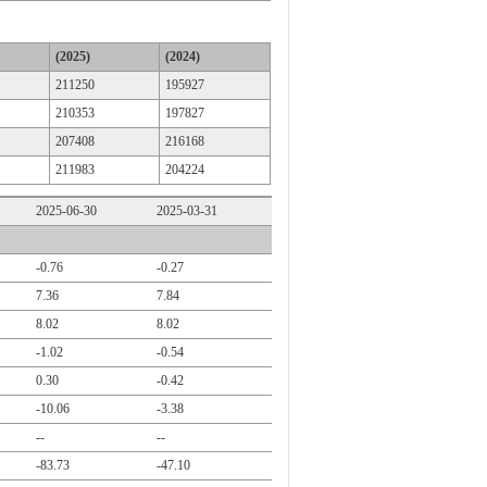
(2025)
(2024)
211250
195927
210353
197827
207408
216168
211983
204224
2025-06-30
2025-03-31
-0.76
-0.27
7.36
7.84
8.02
8.02
-1.02
-0.54
0.30
-0.42
-10.06
-3.38
--
--
-83.73
-47.10