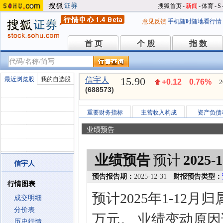
搜狐首页
-
新闻
-
体育
-
S
意见反馈
手机随时随地看行情
首 页
个 股
指 数
首 页
个 股
指 数
15.90
最近浏览股
我的自选股
信宇人
+0.12
0.76%
2
(688573)
重要财务指标
主营收入构成
资产负债
业绩预告
业绩预告
预计
2025-1
信宇人
预告报告期：
2025-12-31
财报预告类型：
行情图表
预计2025年1-12月
成交明细
分价表
万元。 业绩变动原因
历史行情