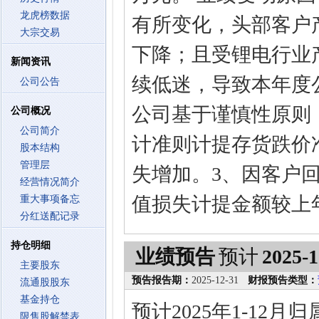
龙虎榜数据
有所变化，头部客户
大宗交易
下降；且受锂电行业
新闻资讯
续低迷，导致本年度
公司公告
公司基于谨慎性原则
公司概况
公司简介
计准则计提存货跌价
股本结构
管理层
失增加。3、因客户
经营情况简介
值损失计提金额较上
重大事项备忘
分红送配记录
持仓明细
业绩预告
预计
2025-1
主要股东
预告报告期：
2025-12-31
财报预告类型：
流通股股东
基金持仓
预计2025年1-12
限售股解禁表