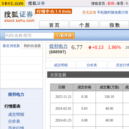
搜狐首页
-
新闻
-
体育
-
S
意见反馈
手机随时随地看行情
首 页
个 股
指 数
首 页
个 股
指 数
6.77
最近浏览股
我的自选股
煜邦电力
+0.13
1.96%
20
(688597)
成交明细
分价表
历史行
大宗交易
日期
成交价格
成交量(万股)
成
煜邦电力
2025-11-21
8.38
336.10
行情图表
2024-02-01
6.03
40.00
成交明细
2024-01-25
6.08
40.00
分价表
历史行情