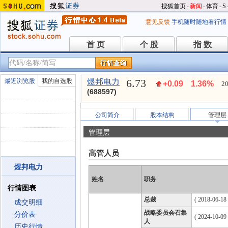
搜狐首页
-
新闻
-
体育
-
S
意见反馈
手机随时随地看行情
首 页
个 股
指 数
首 页
个 股
指 数
6.73
最近浏览股
我的自选股
煜邦电力
+0.09
1.36%
20
(688597)
公司简介
股本结构
管理层
管理层
高管人员
煜邦电力
姓名
职务
行情图表
总裁
( 2018-06-18 
成交明细
战略委员会召集
分价表
( 2024-10-09
人
历史行情