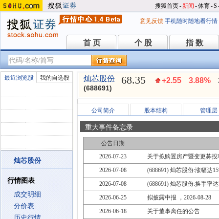
搜狐首页
-
新闻
-
体育
-
S
意见反馈
手机随时随地看行情
首 页
个 股
指 数
首 页
个 股
指 数
68.35
最近浏览股
我的自选股
灿芯股份
+2.55
3.88%
(688691)
公司简介
股本结构
管理层
重大事件备忘录
公告日期
2026-07-23
关于拟购置房产暨变更募投
灿芯股份
2026-07-08
(688691) 灿芯股份:涨幅达
行情图表
2026-07-08
(688691) 灿芯股份:换手率
成交明细
2026-06-25
拟披露中报 ，2026-08-28
分价表
2026-06-18
关于董事离任的公告
历史行情