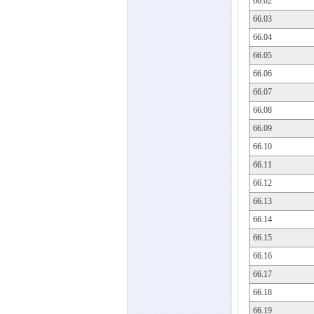
66.02
66.03
66.04
66.05
66.06
66.07
66.08
66.09
66.10
66.11
66.12
66.13
66.14
66.15
66.16
66.17
66.18
66.19