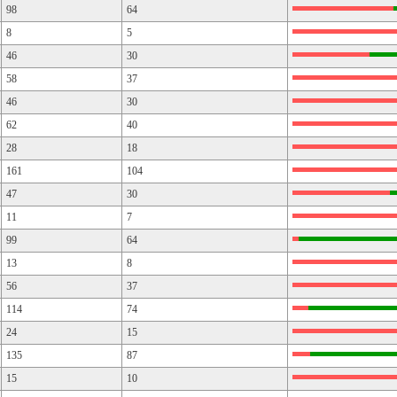
98
64
8
5
46
30
58
37
46
30
62
40
28
18
161
104
47
30
11
7
99
64
13
8
56
37
114
74
24
15
135
87
15
10