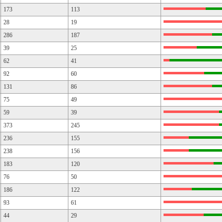
173
113
28
19
286
187
39
25
62
41
92
60
131
86
75
49
59
39
373
245
236
155
238
156
183
120
76
50
186
122
93
61
44
29