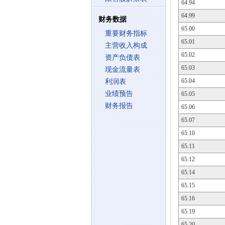
64.94
64.99
财务数据
65.00
重要财务指标
65.01
主营收入构成
65.02
资产负债表
65.03
现金流量表
65.04
利润表
业绩预告
65.05
财务报告
65.06
65.07
65.10
65.11
65.12
65.14
65.15
65.16
65.19
65.20