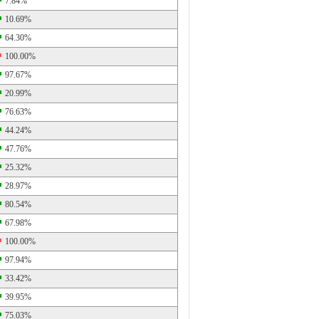
7.84%
10.69%
64.30%
100.00%
97.67%
20.99%
76.63%
44.24%
47.76%
25.32%
28.97%
80.54%
67.98%
100.00%
97.94%
33.42%
39.95%
75.03%