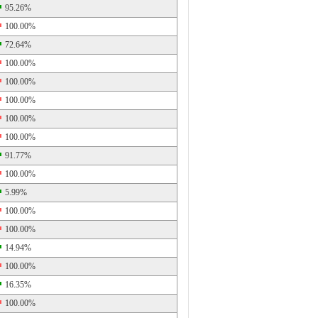
95.26%
100.00%
72.64%
100.00%
100.00%
100.00%
100.00%
100.00%
91.77%
100.00%
5.99%
100.00%
100.00%
14.94%
100.00%
16.35%
100.00%