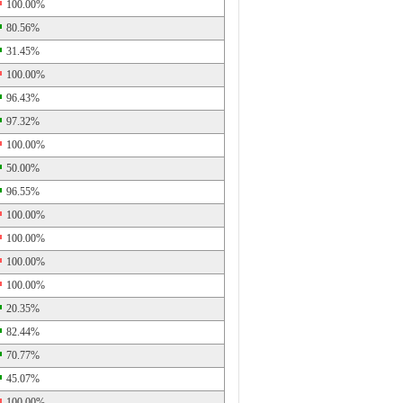
100.00%
80.56%
31.45%
100.00%
96.43%
97.32%
100.00%
50.00%
96.55%
100.00%
100.00%
100.00%
100.00%
20.35%
82.44%
70.77%
45.07%
100.00%