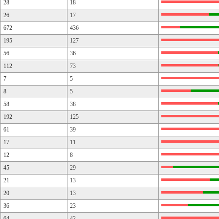
28
18
26
17
672
436
195
127
56
36
112
73
7
5
8
5
58
38
192
125
61
39
17
11
12
8
45
29
21
13
20
13
36
23
64
42