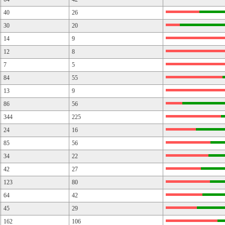
40
26
30
20
14
9
12
8
7
5
84
55
13
9
86
56
344
225
24
16
85
56
34
22
42
27
123
80
64
42
45
29
162
106