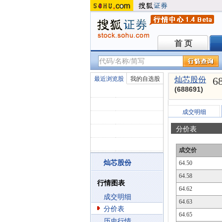
首 页
首 页
6
最近浏览股
我的自选股
灿芯股份
(688691)
成交明细
分价表
成交价
灿芯股份
64.50
64.58
行情图表
64.62
成交明细
64.63
分价表
64.65
历史行情