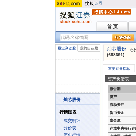
首 页
首 页
6
最近浏览股
我的自选股
灿芯股份
(688691)
重要财务指标
资产负债表
报告期
资产
灿芯股份
流动资产
行情图表
货币资金
成交明细
贵金属
分价表
存放中央银行存
历史行情