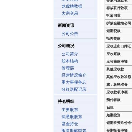
存放同业款项
龙虎榜数据
存放联行款项
大宗交易
拆放同业
拆放金融性公司
新闻资讯
短期贷款
公司公告
抵押贷款
公司概况
应收进出口押汇
公司简介
应收账款
股本结构
应收账款净额
管理层
其他应收款
经营情况简介
其他应收款净额
重大事项备忘
减：坏帐准备
分红送配记录
应收款项净额
预付帐款
持仓明细
贴现
主要股东
短期投资
流通股股东
短期投资跌价准
基金持仓
短期投资净额
限售股解禁表