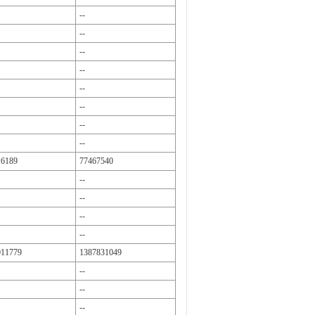
--
--
--
--
--
--
--
--
16189
77467540
--
--
--
--
011779
1387831049
--
--
--