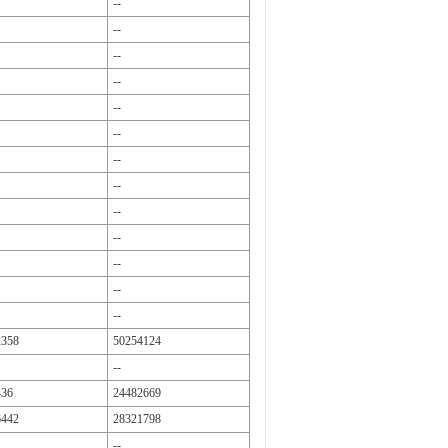
--
--
--
--
--
--
--
--
--
--
--
--
--
2358
50254124
--
436
24482669
6442
28321798
--