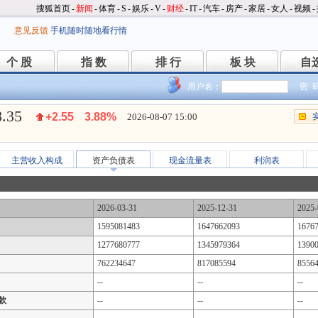
搜狐首页
-
新闻
-
体育
-
S
-
娱乐
-
V
-
财经
-
IT
-
汽车
-
房产
-
家居
-
女人
-
视频
-
意见反馈
手机随时随地看行情
个 股
指 数
排 行
板 块
自
个 股
指 数
排 行
板 块
自
用户名：
密 
8.35
+2.55
3.88%
2026-08-07 15:00
主营收入构成
资产负债表
现金流量表
利润表
2026-03-31
2025-12-31
2025-
1595081483
1647662093
1676
1277680777
1345979364
1390
762234647
817085594
8556
--
--
--
款
--
--
--