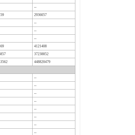
--
459
2936057
--
--
--
469
4121408
6857
37238852
53562
448820479
--
--
--
--
--
--
--
--