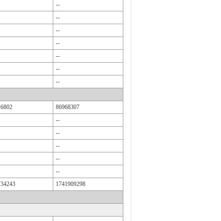
--
--
--
--
--
--
--
26802
86968307
--
--
--
--
--
734243
1741909298