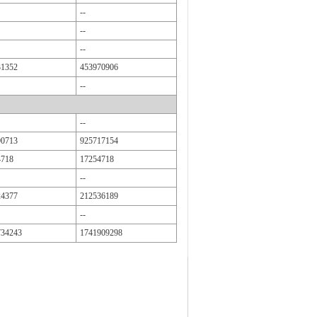
--
--
--
31352
453970906
--
--
90713
925717154
4718
17254718
--
24377
212536189
--
734243
1741909298