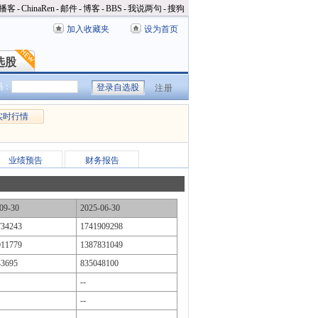
播客
-
ChinaRen
-
邮件
-
博客
-
BBS
-
我说两句
-
搜狗
加入收藏夹
设为首页
选股
选股
码：
注册
实时行情
业绩预告
财务报告
09-30
2025-06-30
734243
1741909298
011779
1387831049
43695
835048100
--
--