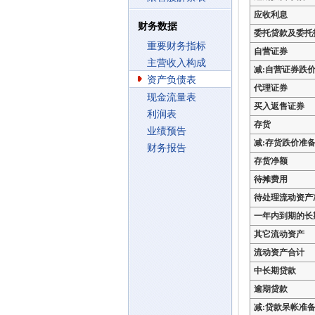
应收利息
财务数据
委托贷款及委托
重要财务指标
自营证券
主营收入构成
减:自营证券跌
资产负债表
代理证券
现金流量表
买入返售证券
利润表
存货
业绩预告
减:存货跌价准
财务报告
存货净额
待摊费用
待处理流动资产
一年内到期的长
其它流动资产
流动资产合计
中长期贷款
逾期贷款
减:贷款呆帐准