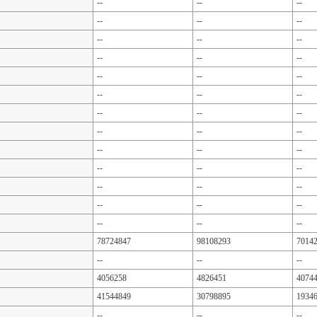
--
--
--
--
--
--
--
--
--
--
--
--
--
--
--
--
--
--
--
--
--
--
--
--
--
--
--
--
--
--
--
--
--
--
--
--
--
--
--
78724847
98108293
7014
--
--
--
4056258
4826451
4074
41544849
30798895
1934
--
--
--