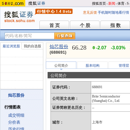
搜狐首页
-
新闻
-
体育
-
S
意见反馈
手机随时随地看行情
首 页
个 股
指 数
首 页
个 股
指 数
66.28
最近浏览股
我的自选股
灿芯股份
-2.07
-3.03%
(688691)
公司简介
股本结构
管理层
公司简介
证券代码：
688691
灿芯股份
Brite Semiconductor
公司英文名称：
(Shanghai) Co., Ltd.
行情图表
证券简称更名历史：
--
成交明细
分价表
城市：
上海市
历史行情