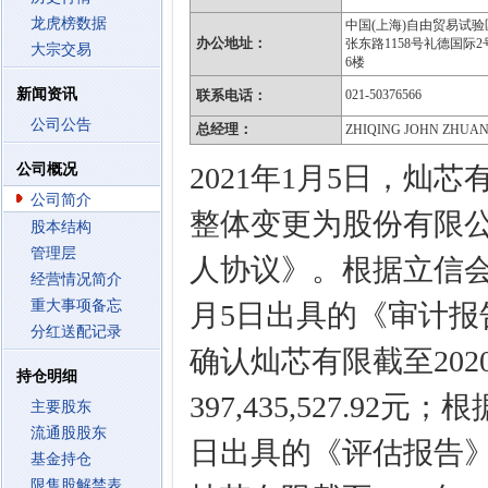
龙虎榜数据
中国(上海)自由贸易试验
办公地址：
张东路1158号礼德国际2
大宗交易
6楼
新闻资讯
联系电话：
021-50376566
公司公告
总经理：
ZHIQING JOHN ZHUA
公司概况
2021年1月5日，
公司简介
整体变更为股份有限
股本结构
管理层
人协议》。根据立信会
经营情况简介
重大事项备忘
月5日出具的《审计报告》
分红送配记录
确认灿芯有限截至202
持仓明细
397,435,527.9
主要股东
流通股股东
日出具的《评估报告》（
基金持仓
限售股解禁表