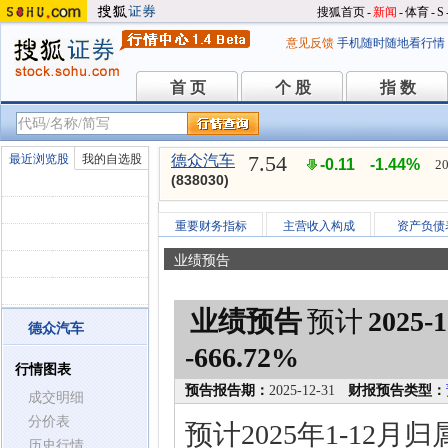
搜狐首页
-
新闻
-
体育
-
S
意见反馈
手机随时随地看行情
首 页
个 股
指 数
首 页
个 股
指 数
7.54
最近浏览股
我的自选股
德众汽车
-0.11
-1.44%
20
(838030)
重要财务指标
主营收入构成
资产负债
业绩预告
业绩预告
预计
2025-1
德众汽车
-666.72%
行情图表
预告报告期：
2025-12-31
财报预告类型：
成交明细
分价表
预计2025年1-12
历史行情