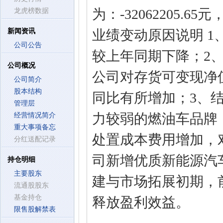
为：-32062205.6
龙虎榜数据
新闻资讯
业绩变动原因说明 
公司公告
较上年同期下降；2
公司概况
公司对存货可变现净
公司简介
股本结构
同比有所增加；3、
管理层
力较弱的燃油车品牌
经营情况简介
重大事项备忘
处置成本费用增加，
分红送配记录
司新增优质新能源汽
持仓明细
主要股东
建与市场拓展初期，
流通股股东
基金持仓
释放盈利效益。
限售股解禁表