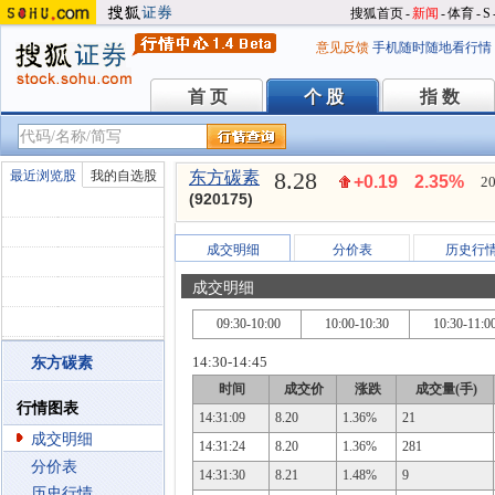
搜狐首页
-
新闻
-
体育
-
S
意见反馈
手机随时随地看行情
首 页
个 股
指 数
首 页
个 股
指 数
8.28
最近浏览股
我的自选股
东方碳素
+0.19
2.35%
20
(920175)
成交明细
分价表
历史行
成交明细
09:30-10:00
10:00-10:30
10:30-11:0
14:30-14:45
东方碳素
时间
成交价
涨跌
成交量(手)
行情图表
14:31:09
8.20
1.36%
21
成交明细
14:31:24
8.20
1.36%
281
分价表
14:31:30
8.21
1.48%
9
历史行情