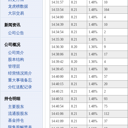
14:31:57
8.21
1.48%
10
龙虎榜数据
14:33:54
8.21
1.48%
164
大宗交易
14:34:00
8.21
1.48%
4
14:34:39
8.21
1.48%
10
新闻资讯
14:34:54
8.21
1.48%
2
公司公告
14:35:30
8.21
1.48%
1
公司概况
14:36:30
8.20
1.36%
9
公司简介
14:38:06
8.21
1.48%
17
股本结构
14:39:42
8.20
1.36%
4
管理层
14:39:45
8.21
1.48%
30
经营情况简介
14:40:00
8.21
1.48%
57
重大事项备忘
14:40:15
8.21
1.48%
20
分红送配记录
14:40:21
8.21
1.48%
2
持仓明细
14:40:51
8.21
1.48%
93
14:40:54
8.21
1.48%
75
主要股东
流通股股东
14:41:06
8.21
1.48%
112
基金持仓
14:41:09
8.21
1.48%
37
限售股解禁表