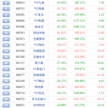
600053
*ST九鼎
-63.92%
282.21%
7.36
6
600745
*ST闻泰
-63.72%
605.86%
16.82
7
600491
ST龙元
-63.39%
470.49%
1.23
8
688066
*ST航图
-62.46%
1177.11%
9.69
9
603686
福龙马
-62.10%
1398.11%
13.26
10
600363
联创光电
-61.92%
593.61%
22.80
11
603815
交建股份
-60.83%
609.32%
5.35
12
603718
*ST海利
-58.61%
417.15%
2.91
13
605580
恒盛能源
-58.46%
623.71%
18.45
14
603360
百傲化学
-58.21%
414.20%
13.87
15
601127
赛力斯
-57.29%
270.70%
56.82
16
603008
ST喜临门
-57.25%
679.67%
7.96
17
688577
浙海德曼
-57.11%
236.68%
42.30
18
603189
*ST网达
-56.57%
584.69%
9.65
19
688472
阿特斯
-56.44%
893.96%
10.41
20
600734
*ST实达
-56.15%
1299.96%
1.71
21
688765
禾元生物-U
-54.93%
1032.75%
38.76
22
688051
佳华科技
-54.90%
413.53%
24.14
23