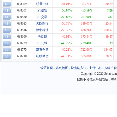
688399
硕世生物
-51.01%
393.74%
30.19
42
688201
ST信安
-50.84%
453.59%
7.29
43
600530
ST交昂
-50.83%
297.00%
3.87
44
688013
天臣医疗
-50.78%
319.01%
25.54
45
603516
淳中科技
-50.38%
658.26%
100.52
46
688656
浩欧博
-49.91%
175.54%
89.87
47
600239
ST云城
-49.27%
279.48%
1.39
48
688775
影石创新
-49.21%
722.66%
134.95
49
688210
统联精密
-48.71%
525.88%
28.27
50
设置首页
-
站点地图
-
搜狗输入法
-
支付中心
-
搜狐招聘
Copyright
©
2026 Sohu.com
搜狐不良信息举报电话：010－6