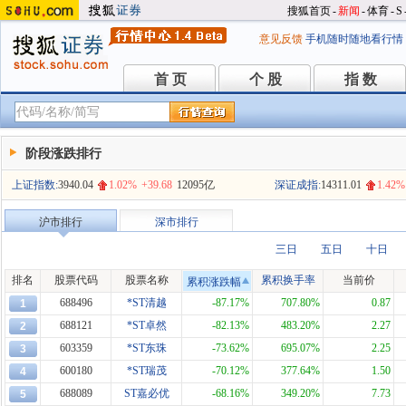
搜狐首页
-
新闻
-
体育
-
S
意见反馈
手机随时随地看行情
首 页
个 股
指 数
首 页
个 股
指 数
阶段涨跌排行
上证指数:
3940.04
1.02%
+39.68
12095亿
深证成指:
14311.01
1.42%
沪市排行
深市排行
三日
五日
十日
排名
股票代码
股票名称
累积换手率
当前价
累积涨跌幅
688496
*ST清越
-87.17%
707.80%
0.87
1
688121
*ST卓然
-82.13%
483.20%
2.27
2
603359
*ST东珠
-73.62%
695.07%
2.25
3
600180
*ST瑞茂
-70.12%
377.64%
1.50
4
688089
ST嘉必优
-68.16%
349.20%
7.73
5