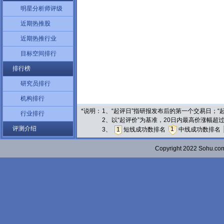
明星分析师评级
近期热推股
近期热推行业
目标空间排行
排行榜
研究员排行
机构排行
*说明：
1、“起评日”指研报发布后的第一个交易日；
行业排行
2、以“起评价”为基准，20日内最高价涨幅超
评测介绍
1
3、
1
短线成功数排名
中线成功数排名
Copyright 2022 Sohu.c