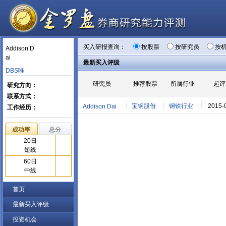
买入研报查询：
按股票
按研究员
按
Addison D
ai
最新买入评级
DBS唯
研究员
推荐股票
所属行业
起评
研究方向：
联系方式：
宝钢股份
钢铁行业
2015-
Addison Dai
工作经历：
成功率
总分
20日
短线
60日
中线
首页
最新买入评级
投资机会