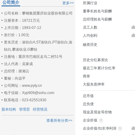
公司简介
更多>>
所属行业
董事长姓名与薪酬
公司名称：攀钢集团重庆钛业股份有限公司
总经理姓名与薪酬
注册资本：18721万元
员工人数
上市日期：1993-07-12
发行价：1.00元
人均创利
更名历史：渝钛白A,ST渝钛白,PT渝钛白,渝
融资历史
钛白,攀渝钛业,G攀钛
注册地：重庆市巴南区走马二村51号
历史分红募资比
法人代表：吴家成
最近三年累计分红率
总经理：谢湘云
商誉
董秘：向远平
大股东质押率
公司网址：www.pyty.cn
电子信箱：Xyp909@sohu.com
总市值
联系电话：023-62551930
总负债
股本结构
管理层
经营情况
现金及现金等价物
企业价值
查看所有分类>>
企业价值/扣非净利润