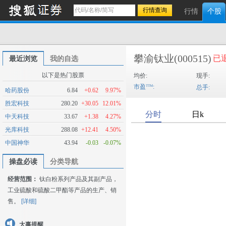
行情
个股
攀渝钛业
(000515)
已
最近浏览
我的自选
以下是热门股票
均价:
现手:
市盈
:
总手:
哈药股份
6.84
+0.62
9.97%
胜宏科技
280.20
+30.05
12.01%
中天科技
33.67
+1.38
4.27%
光库科技
288.08
+12.41
4.50%
中国神华
43.94
-0.03
-0.07%
操盘必读
分类导航
经营范围：
钛白粉系列产品及其副产品，
工业硫酸和硫酸二甲酯等产品的生产、销
售。
[详细]
大事提醒