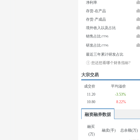
净利率
存货-在产品
存货-产成品
境外收入以及占比
销售占比
研发占比
最近三年累计研发占比
您还想看哪个财务指标?
大宗交易
成交价
平均溢价
11.20
-3.53%
10.80
8.22%
融资融券数据
融买
融卖(手)
总余额(万)
(万)