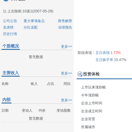
1)
上次除权:10派1(2007-05-28)
公司公告
重大事项备忘
限售解禁
龙虎榜
分红送配
业绩预告
历史行情
个股概况
更多>>
阶段表现：
五日表现
1.73%
暂无数据
五日换手率
15.47%
主营收入
更多>>
投资体检
名称
收入
占比
同比
上市以来涨跌幅
今年涨跌幅
内部
更多>>
企业上市时间
日期
变动人
均价
变动股数
企业成立时间
暂无数据
企业背景
所属城市