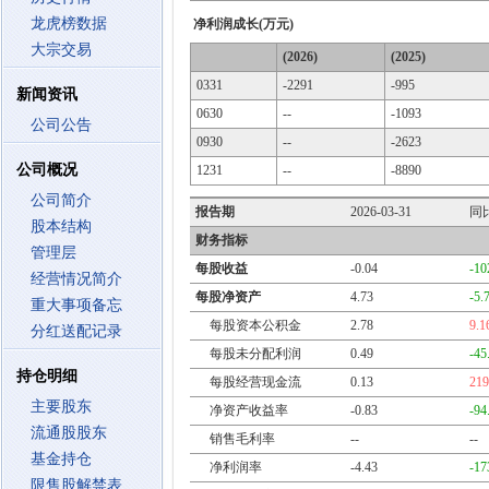
龙虎榜数据
净利润成长(万元)
大宗交易
(2026)
(2025)
0331
-2291
-995
新闻资讯
0630
--
-1093
公司公告
0930
--
-2623
公司概况
1231
--
-8890
公司简介
报告期
2026-03-31
同
股本结构
财务指标
管理层
每股收益
-0.04
-10
经营情况简介
每股净资产
4.73
-5.
重大事项备忘
每股资本公积金
2.78
9.
分红送配记录
每股未分配利润
0.49
-45
持仓明细
每股经营现金流
0.13
21
主要股东
净资产收益率
-0.83
-94
流通股股东
销售毛利率
--
--
基金持仓
净利润率
-4.43
-17
限售股解禁表