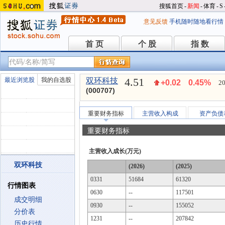
搜狐首页
-
新闻
-
体育
-
S
意见反馈
手机随时随地看行情
首 页
个 股
指 数
首 页
个 股
指 数
4.51
最近浏览股
我的自选股
双环科技
+0.02
0.45%
20
(000707)
重要财务指标
主营收入构成
资产负债
重要财务指标
主营收入成长(万元)
双环科技
(2026)
(2025)
0331
51684
61320
行情图表
0630
--
117501
成交明细
0930
--
155052
分价表
1231
--
207842
历史行情