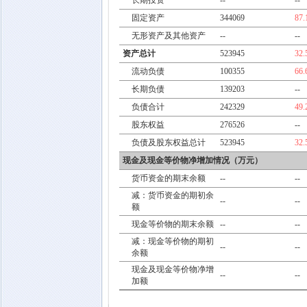
长期投资
--
--
固定资产
344069
87
无形资产及其他资产
--
--
资产总计
523945
32
流动负债
100355
66
长期负债
139203
--
负债合计
242329
49
股东权益
276526
--
负债及股东权益总计
523945
32
现金及现金等价物净增加情况（万元）
货币资金的期末余额
--
--
减：货币资金的期初余
--
--
额
现金等价物的期末余额
--
--
减：现金等价物的期初
--
--
余额
现金及现金等价物净增
--
--
加额