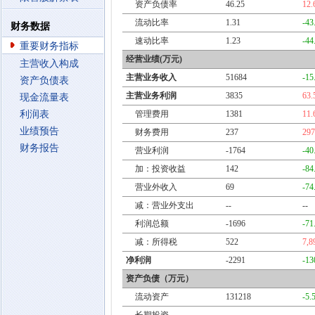
资产负债率
46.25
12
流动比率
1.31
-43
财务数据
速动比率
1.23
-44
重要财务指标
经营业绩(万元)
主营收入构成
主营业务收入
51684
-15
资产负债表
主营业务利润
3835
63
现金流量表
利润表
管理费用
1381
11
业绩预告
财务费用
237
29
财务报告
营业利润
-1764
-40
加：投资收益
142
-84
营业外收入
69
-74
减：营业外支出
--
--
利润总额
-1696
-71
减：所得税
522
7,8
净利润
-2291
-13
资产负债（万元）
流动资产
131218
-5.