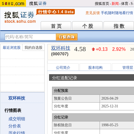
搜狐首页
-
新闻
-
体育
-
S
意见反馈
手机随时随地看行情
首 页
个 股
指 数
首 页
个 股
指 数
4.58
最近浏览股
我的自选股
双环科技
+0.13
2.92%
20
(000707)
公司简介
股本结构
管理层
分红送配记录
分配预案
双环科技
预案公告日
2026-04-29
分红年度
2025-12-31
行情图表
分红记录
成交明细
除权除息日
1998-05-25
分价表
分红年度
历史行情