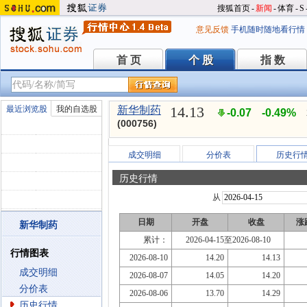
搜狐首页
-
新闻
-
体育
-
S
意见反馈
手机随时随地看行情
首 页
个 股
指 数
首 页
个 股
指 数
14.13
最近浏览股
我的自选股
新华制药
-0.07
-0.49%
(000756)
成交明细
分价表
历史行
历史行情
从
日期
开盘
收盘
涨
新华制药
累计：
2026-04-15至2026-08-10
行情图表
2026-08-10
14.20
14.13
成交明细
2026-08-07
14.05
14.20
分价表
2026-08-06
13.70
14.29
历史行情