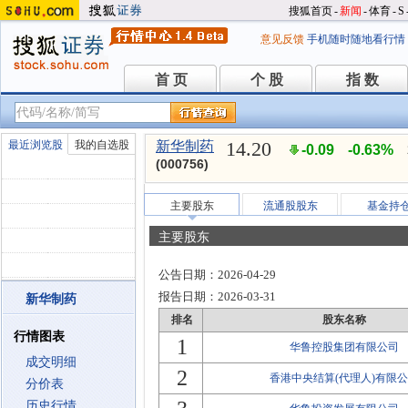
搜狐首页
-
新闻
-
体育
-
S
意见反馈
手机随时随地看行情
首 页
个 股
指 数
首 页
个 股
指 数
14.20
最近浏览股
我的自选股
新华制药
-0.09
-0.63%
(000756)
主要股东
流通股股东
基金持
主要股东
公告日期：
2026-04-29
报告日期：
2026-03-31
新华制药
排名
股东名称
行情图表
1
华鲁控股集团有限公司
成交明细
2
香港中央结算(代理人)有限
分价表
历史行情