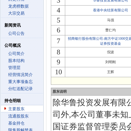
3
华鲁投资发展有限公司
龙虎榜数据
4
香港中央结算有限公司
大宗交易
5
马强
新闻资讯
6
曹仁均
公司公告
招商银行股份有限公司-南方中证1000
7
证券投资基金
公司概况
8
倪波
公司简介
9
股本结构
刘明刚
管理层
10
王辉
经营情况简介
重大事项备忘
分红送配记录
股东说明
除华鲁投资发展有限
持仓明细
主要股东
司外,本公司董事未
流通股股东
基金持仓
国证券监督管理委员
限售股解禁表