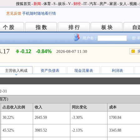
搜狐首页
-
新闻
-
体育
-
S
-
娱乐
-
V
-
财经
-
IT
-
汽车
-
房产
-
家居
-
女人
-
视频
-
意见反馈
手机随时随地看行情
个 股
指 数
排 行
板 块
自
个 股
指 数
排 行
板 块
自
用户名：
密 
4.17
-0.12
-0.84%
2026-08-07 11:30
主营收入构成
资产负债表
现金流量表
利润表
2-31
百万）
占总收入比例
收入
同比变化
成本
30.22%
2645.59
-3.30%
1700.84
45.52%
3985.52
-2.13%
3345.88