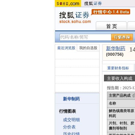
首 页
首 页
1
最近浏览股
我的自选股
新华制药
(000756)
重要财务指标
主要收入构成
报告期：
2025-1
主营产品构成（
新华制药
名称
解热镇痛类等原
行情图表
料药
成交明细
片剂、针剂、胶
分价表
囊剂等制剂
历史行情