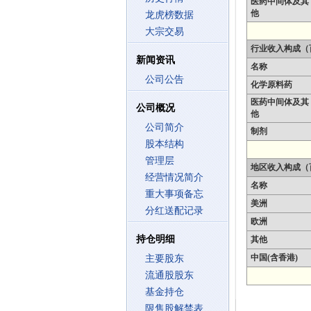
医药中间体及其
他
龙虎榜数据
大宗交易
行业收入构成（
新闻资讯
名称
公司公告
化学原料药
医药中间体及其
公司概况
他
公司简介
制剂
股本结构
管理层
地区收入构成（
经营情况简介
名称
重大事项备忘
美洲
分红送配记录
欧洲
持仓明细
其他
中国(含香港)
主要股东
流通股股东
基金持仓
限售股解禁表