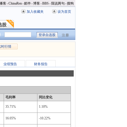
播客
-
ChinaRen
-
邮件
-
博客
-
BBS
-
我说两句
-
搜狗
加入收藏夹
设为首页
选股
选股
码：
注册
实时行情
业绩预告
财务报告
毛利率
同比变化
35.71%
1.10%
16.05%
-10.22%