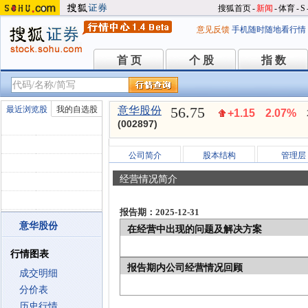
搜狐首页
-
新闻
-
体育
-
S
意见反馈
手机随时随地看行情
首 页
个 股
指 数
首 页
个 股
指 数
56.75
最近浏览股
我的自选股
意华股份
+1.15
2.07%
(002897)
公司简介
股本结构
管理层
经营情况简介
报告期：2025-12-31
意华股份
在经营中出现的问题及解决方案
行情图表
报告期内公司经营情况回顾
成交明细
分价表
历史行情