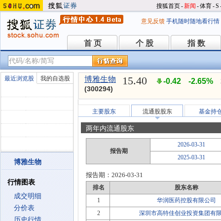
搜狐首页
-
新闻
-
体育
-
S
意见反馈
手机随时随地看行情
首 页
个 股
指 数
首 页
个 股
指 数
15.40
最近浏览股
我的自选股
博雅生物
-0.42
-2.65%
(300294)
主要股东
流通股股东
基金持
两年内流通股东
2026-03-31
报告期
2025-03-31
博雅生物
报告期：
2026-03-31
行情图表
排名
股东名称
成交明细
1
华润医药控股有限公司
分价表
2
深圳市高特佳创业投资集团有
历史行情