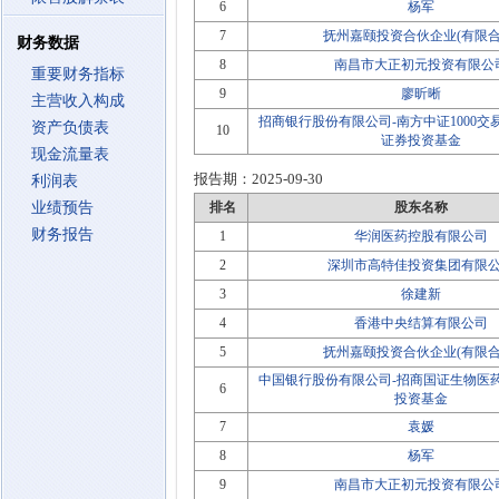
6
杨军
7
抚州嘉颐投资合伙企业(有限合
财务数据
8
南昌市大正初元投资有限公
重要财务指标
9
廖昕晰
主营收入构成
招商银行股份有限公司-南方中证1000
资产负债表
10
证券投资基金
现金流量表
报告期：
2025-09-30
利润表
业绩预告
排名
股东名称
财务报告
1
华润医药控股有限公司
2
深圳市高特佳投资集团有限
3
徐建新
4
香港中央结算有限公司
5
抚州嘉颐投资合伙企业(有限合
中国银行股份有限公司-招商国证生物医
6
投资基金
7
袁媛
8
杨军
9
南昌市大正初元投资有限公