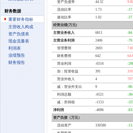
资产负债率
44.32
9.8
流动比率
1.73
-17
财务数据
速动比率
1.02
-37
重要财务指标
经营业绩(万元)
主营收入构成
主营业务收入
6811
-84
资产负债表
主营业务利润
2406
-79
现金流量表
利润表
管理费用
2693
7.8
业绩预告
财务费用
642
64.
财务报告
营业利润
-6516
-29
加：投资收益
391
310
营业外收入
4
797
减：营业外支出
9
-90
利润总额
-6521
-30
减：所得税
-1153
-35
净利润
-4096
-83
资产负债（万元）
流动资产
330580
-13