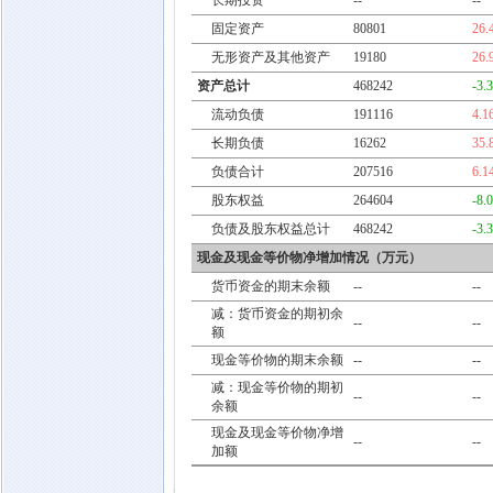
长期投资
--
--
固定资产
80801
26.
无形资产及其他资产
19180
26.
资产总计
468242
-3.
流动负债
191116
4.1
长期负债
16262
35.
负债合计
207516
6.1
股东权益
264604
-8.
负债及股东权益总计
468242
-3.
现金及现金等价物净增加情况（万元）
货币资金的期末余额
--
--
减：货币资金的期初余
--
--
额
现金等价物的期末余额
--
--
减：现金等价物的期初
--
--
余额
现金及现金等价物净增
--
--
加额