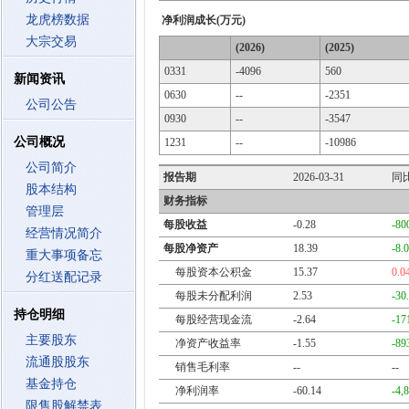
龙虎榜数据
净利润成长(万元)
大宗交易
(2026)
(2025)
0331
-4096
560
新闻资讯
0630
--
-2351
公司公告
0930
--
-3547
公司概况
1231
--
-10986
公司简介
报告期
2026-03-31
同
股本结构
财务指标
管理层
每股收益
-0.28
-80
经营情况简介
每股净资产
18.39
-8.
重大事项备忘
每股资本公积金
15.37
0.0
分红送配记录
每股未分配利润
2.53
-30
持仓明细
每股经营现金流
-2.64
-17
主要股东
净资产收益率
-1.55
-89
流通股股东
销售毛利率
--
--
基金持仓
净利润率
-60.14
-4,
限售股解禁表