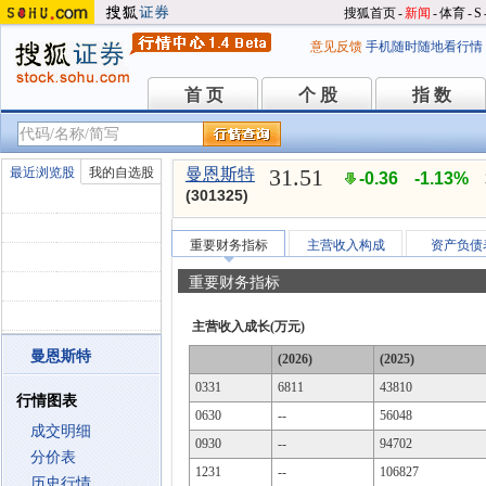
搜狐首页
-
新闻
-
体育
-
S
意见反馈
手机随时随地看行情
首 页
个 股
指 数
首 页
个 股
指 数
31.51
最近浏览股
我的自选股
曼恩斯特
-0.36
-1.13%
(301325)
重要财务指标
主营收入构成
资产负债
重要财务指标
主营收入成长(万元)
曼恩斯特
(2026)
(2025)
0331
6811
43810
行情图表
0630
--
56048
成交明细
0930
--
94702
分价表
1231
--
106827
历史行情