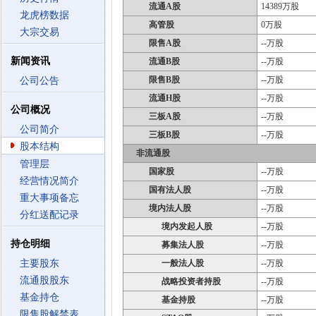
流通A股
14389万股
龙虎榜数据
高管股
0万股
大宗交易
限售A股
--万股
新闻资讯
流通B股
--万股
限售B股
--万股
公司公告
流通H股
--万股
公司概况
三板A股
--万股
公司简介
三板B股
--万股
股本结构
非流通股
管理层
国家股
--万股
经营情况简介
国有法人股
--万股
重大事项备忘
境内法人股
--万股
分红送配记录
境内发起人股
--万股
持仓明细
募集法人股
--万股
主要股东
一般法人股
--万股
流通股股东
战略投资者持股
--万股
基金持仓
基金持股
--万股
限售股解禁表