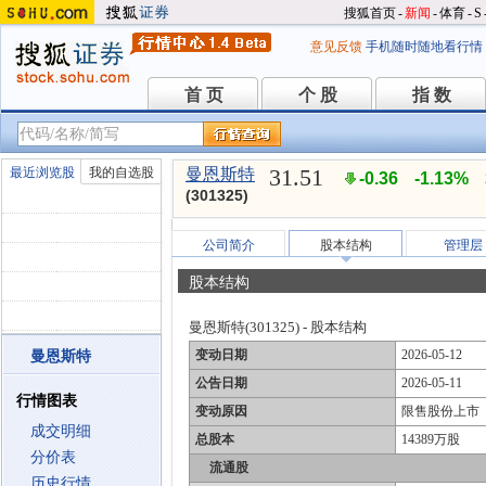
搜狐首页
-
新闻
-
体育
-
S
意见反馈
手机随时随地看行情
首 页
个 股
指 数
首 页
个 股
指 数
31.51
最近浏览股
我的自选股
曼恩斯特
-0.36
-1.13%
(301325)
公司简介
股本结构
管理层
股本结构
曼恩斯特(301325) - 股本结构
变动日期
2026-05-12
曼恩斯特
公告日期
2026-05-11
行情图表
变动原因
限售股份上市
成交明细
总股本
14389万股
分价表
流通股
历史行情