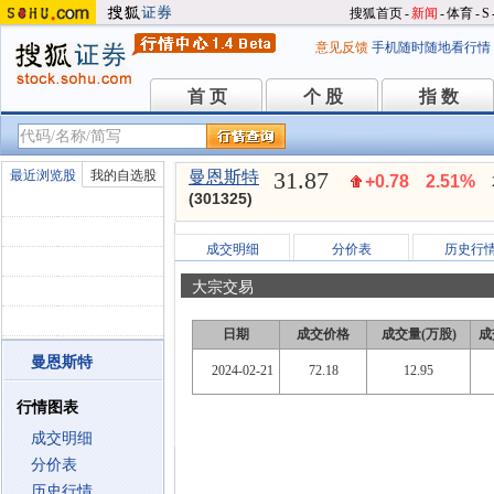
搜狐首页
-
新闻
-
体育
-
S
意见反馈
手机随时随地看行情
首 页
个 股
指 数
首 页
个 股
指 数
31.87
最近浏览股
我的自选股
曼恩斯特
+0.78
2.51%
(301325)
成交明细
分价表
历史行
大宗交易
日期
成交价格
成交量(万股)
成
曼恩斯特
2024-02-21
72.18
12.95
行情图表
成交明细
分价表
历史行情