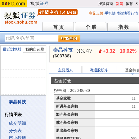
搜狐首页
-
新闻
-
体育
-
S
意见反馈
手机随时随地看行情
首 页
个 股
指 数
首 页
个 股
指 数
36.47
最近浏览股
我的自选股
泰晶科技
+3.32
10.02%
(603738)
主要股东
流通股股东
基金持
基金持仓
报告期：2026-06-30
基金家数
11
泰晶科技
新进基金家数
11
行情图表
加仓基金家数
减仓基金家数
成交明细
分价表
退出基金家数
历史行情
持股总数(万股)
565