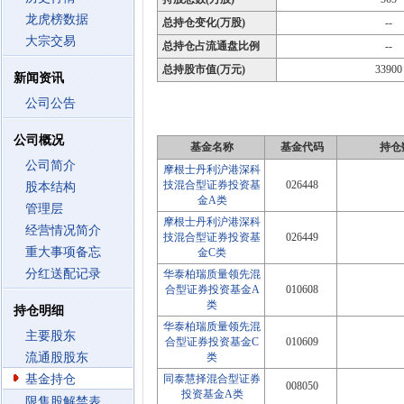
龙虎榜数据
总持仓变化(万股)
--
大宗交易
总持仓占流通盘比例
--
总持股市值(万元)
33900
新闻资讯
公司公告
公司概况
基金名称
基金代码
持仓
公司简介
摩根士丹利沪港深科
技混合型证券投资基
026448
股本结构
金A类
管理层
摩根士丹利沪港深科
经营情况简介
技混合型证券投资基
026449
重大事项备忘
金C类
分红送配记录
华泰柏瑞质量领先混
合型证券投资基金A
010608
类
持仓明细
华泰柏瑞质量领先混
主要股东
合型证券投资基金C
010609
流通股股东
类
基金持仓
同泰慧择混合型证券
008050
投资基金A类
限售股解禁表