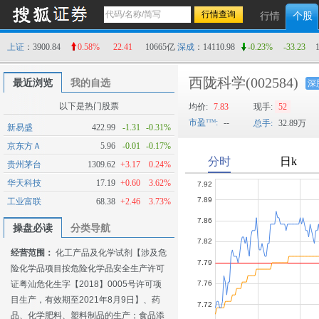
行情
个股
上证
：3900.84
0.58%
22.41
10665亿
深成
：14110.98
-0.23%
-33.23
西陇科学
(002584)
最近浏览
我的自选
深
以下是热门股票
均价:
7.83
现手:
52
市盈
:
--
总手:
32.89万
新易盛
422.99
-1.31
-0.31%
京东方Ａ
5.96
-0.01
-0.17%
贵州茅台
1309.62
+3.17
0.24%
华天科技
17.19
+0.60
3.62%
工业富联
68.38
+2.46
3.73%
操盘必读
分类导航
经营范围：
化工产品及化学试剂【涉及危
险化学品项目按危险化学品安全生产许可
证粤汕危化生字【2018】0005号许可项
目生产，有效期至2021年8月9日】、药
品、化学肥料、塑料制品的生产；食品添