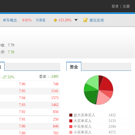
登录
|
注册
单车概念
9.91%
N津富
115.29%
建议反馈
昨收:
7.79
今开:
7.70
口
资金
委差：
-2495
：
-27.52%
7.96
748
7.95
1141
7.94
1573
7.93
1462
7.92
856
超大买单买入
1432
7.91
250
大买单买入
5133
7.90
846
中买单买入
2194
小买单买入
4572
7.89
703