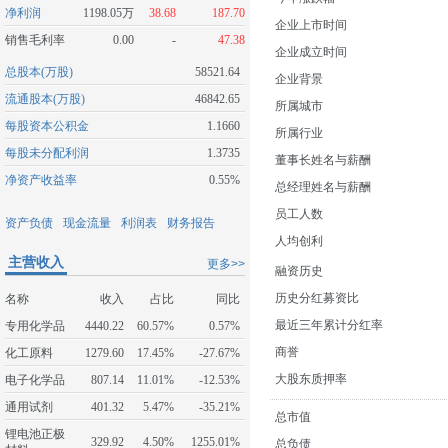
净利润
1198.05万
38.68
187.70
企业上市时间
销售毛利率
0.00
-
47.38
企业成立时间
总股本(万股)
58521.64
企业背景
流通股本(万股)
46842.65
所属城市
每股资本公积金
1.1660
所属行业
每股未分配利润
1.3735
董事长姓名与薪酬
净资产收益率
0.55%
总经理姓名与薪酬
员工人数
资产负债
现金流量
利润表
财务报告
人均创利
主营收入
更多>>
融资历史
历史分红募资比
名称
收入
占比
同比
最近三年累计分红率
专用化学品
4440.22
60.57%
0.57%
商誉
化工原料
1279.60
17.45%
-27.67%
大股东质押率
电子化学品
807.14
11.01%
-12.53%
通用试剂
401.32
5.47%
-35.21%
总市值
锂电池正极
329.92
4.50%
1255.01%
总负债