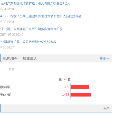
子公司广东西陇拟增资扩股，引入粤财产投基金1亿元
07-31 08:50
2584.SZ)：控股子公司云南盈和拟通过增资扩股引入新的投资者
07-30 10:08
资子公司广东西陇化工有限公司拟实施增资扩股
济新闻
07-30 09:49
子公司增资扩股，公司放弃部分优先认购权
07-30 09:37
机构增仓
加速流入
更多>>
日
三日
第
126
名
西陇科学
1339
子(均值)
1478
电子