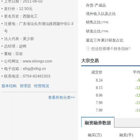
上市日期：2011-06-02
存货-产成品
发行价：12.50元
境外收入以及占比
更名历史：西陇化工
销售占比
注册地：广东省汕头市潮汕路西陇中街1-3
号
研发占比
法人代表：黄少群
最近三年累计研发占比
总经理：赵晔
您还想看哪个财务指标?
董秘：宗岩
大宗交易
公司网址：www.xilongs.com
电子信箱：xlhg@xlhg.cn
成交价
平
联系电话：0754-82481503
8.24
-
股本结构
管理层
经营情况
8.15
-1
8.06
-1
查看所有分类>>
7.99
-1
7.99
-1
融资融券数据
融买(万)
融卖(手)