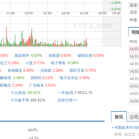
买④
买⑤
外盘
明
时间
14:35
.50%
基因测序
-0.65%
深股通
0.63%
辅助生殖
0.58%
14:35
化工
0.29%
小盘
0.71%
电子商务
-0.58%
14:35
%
多胎概念
0.46%
光刻胶
2.28%
园区开发
0.76%
14:35
酸铁锂
-1.90%
原料药
0.12%
电子化学品
3.39%
14:35
醇概念
2.24%
广东板块
1.51%
14:35
十日表现
-26.91%
一年低/高
7.05/11.75
14:35
十日换手率
165.81%
历史行情>>
14:34
资讯
公司
华勤技术BA指标
44.0%
新闻
动态宝
-14.2%