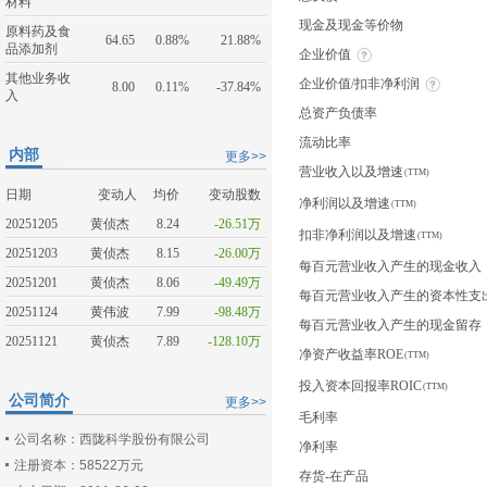
材料
现金及现金等价物
原料药及食
64.65
0.88%
21.88%
品添加剂
企业价值
其他业务收
企业价值/扣非净利润
8.00
0.11%
-37.84%
入
总资产负债率
流动比率
内部
更多>>
营业收入以及增速
日期
变动人
均价
变动股数
净利润以及增速
20251205
黄侦杰
8.24
-26.51万
扣非净利润以及增速
20251203
黄侦杰
8.15
-26.00万
每百元营业收入产生的现金收入
20251201
黄侦杰
8.06
-49.49万
每百元营业收入产生的资本性支
20251124
黄伟波
7.99
-98.48万
每百元营业收入产生的现金留存
20251121
黄侦杰
7.89
-128.10万
净资产收益率ROE
投入资本回报率ROIC
公司简介
更多>>
毛利率
公司名称：西陇科学股份有限公司
净利率
注册资本：58522万元
存货-在产品