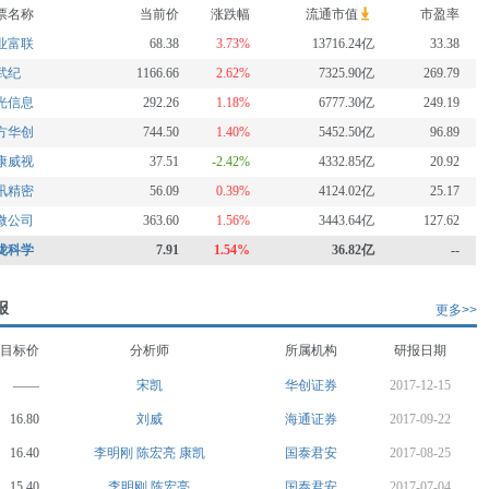
票名称
当前价
涨跌幅
流通市值
市盈率
业富联
68.38
3.73%
13716.24亿
33.38
武纪
1166.66
2.62%
7325.90亿
269.79
光信息
292.26
1.18%
6777.30亿
249.19
方华创
744.50
1.40%
5452.50亿
96.89
康威视
37.51
-2.42%
4332.85亿
20.92
讯精密
56.09
0.39%
4124.02亿
25.17
微公司
363.60
1.56%
3443.64亿
127.62
陇科学
7.91
1.54%
36.82亿
--
报
更多>>
目标价
分析师
所属机构
研报日期
——
宋凯
华创证券
2017-12-15
16.80
刘威
海通证券
2017-09-22
16.40
李明刚
陈宏亮
康凯
国泰君安
2017-08-25
15.40
李明刚
陈宏亮
国泰君安
2017-07-04