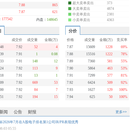
超大卖单卖出
373
7.88
865
大卖单卖出
4874
7.87
621
中卖单卖出
2381
：
177542
内盘：
148645
小卖单卖出
4363
细
分价
成交价
成交量
金额(万)
价格
成交量
金额(万)
竞买率
:48
7.92
52
4
7.87
15609
1228
69%
:39
7.91
1
0.08
7.88
15516
1222
78%
:33
7.91
148
12
7.89
7360
581
55%
:24
7.92
113
9
7.90
5864
463
53%
:18
7.91
13
1
7.91
7299
577
81%
:09
7.92
669
53
7.92
6424
509
92%
:00
7.92
84
7
7.93
1627
129
100%
:51
7.92
194
15
7.94
625
50
100%
新闻
公告
财报
更多>>
2026年7月在A股电子排名第1公司IR/PR表现优秀
08-03 05:55