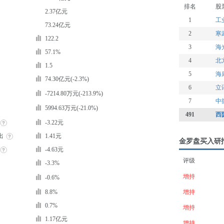
排名
股
2.37亿元
1
工
73.24亿元
2
寒
122.2
3
海
57.1%
4
北
1.5
5
海
74.30亿元(-2.3%)
6
立
-7214.80万元(-213.9%)
7
中
5994.63万元(-21.0%)
491
西
-3.22元
出
1.41元
金罗盘买入研
-4.63元
评级
-3.3%
增持
-0.6%
8.8%
增持
0.7%
增持
1.17亿元
增持