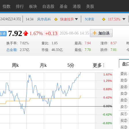
14:35
万通发展
快速拉升
指数
排行
板块
自选股
基金
港股
美股
14:34
ST加加
涨停
12424亿
[14:35]
14:34
风华高科
快速拉升
N津富
117.53%
14:34
秦安股份
快速拉升
7.92
1.67%
+0.13
2026-08-06 14:35
股通
14:33
昀冢科技
快速拉升
换手率:
7.02%
量比:
1.05
最高:
7.94
涨停:
8.57
14:32
温州宏丰
猛烈打压
总金额:
2.57亿
市值:
46.35亿
最低:
7.70
跌停:
7.01
14:32
*ST岭南
猛烈打压
盘
委比
卖⑤
TTM
卖④
卖③
卖②
卖①
买①
买②
买③