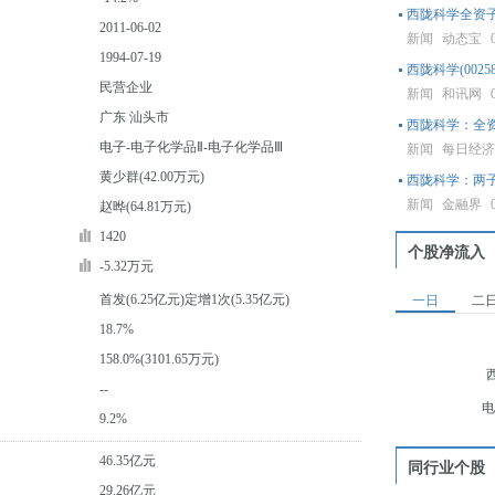
西陇科学全资
2011-06-02
新闻
动态宝
1994-07-19
西陇科学(00
民营企业
新闻
和讯网
广东 汕头市
西陇科学：全
电子-电子化学品Ⅱ-电子化学品Ⅲ
新闻
每日经
黄少群(42.00万元)
西陇科学：两
新闻
金融界
赵晔(64.81万元)
1420
个股净流入
-5.32万元
首发(6.25亿元)定增1次(5.35亿元)
一日
二
18.7%
158.0%(3101.65万元)
--
电
9.2%
46.35亿元
同行业个股
29.26亿元