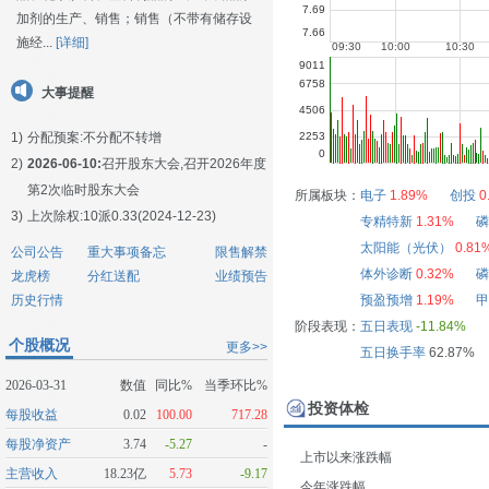
加剂的生产、销售；销售（不带有储存设
施经...
[详细]
大事提醒
1)
分配预案:不分配不转增
2)
2026-06-10:
召开股东大会,召开2026年度
第2次临时股东大会
所属板块：
电子
1.89%
创投
0
3)
上次除权:10派0.33(2024-12-23)
专精特新
1.31%
磷
太阳能（光伏）
0.81
公司公告
重大事项备忘
限售解禁
体外诊断
0.32%
磷
龙虎榜
分红送配
业绩预告
历史行情
预盈预增
1.19%
甲
阶段表现：
五日表现
-11.84%
个股概况
更多>>
五日换手率
62.87%
2026-03-31
数值
同比%
当季环比%
投资体检
每股收益
0.02
100.00
717.28
每股净资产
3.74
-5.27
-
上市以来涨跌幅
主营收入
18.23亿
5.73
-9.17
今年涨跌幅