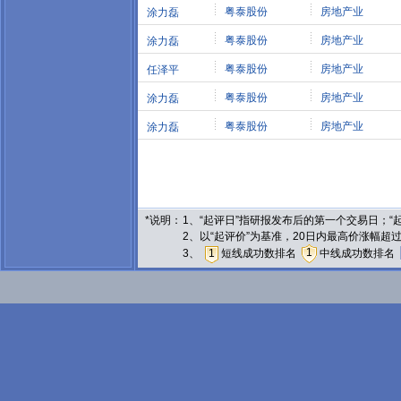
粤泰股份
房地产业
涂力磊
粤泰股份
房地产业
涂力磊
粤泰股份
房地产业
任泽平
粤泰股份
房地产业
涂力磊
粤泰股份
房地产业
涂力磊
*说明：
1、“起评日”指研报发布后的第一个交易日；
2、以“起评价”为基准，20日内最高价涨幅超
1
3、
1
短线成功数排名
中线成功数排名