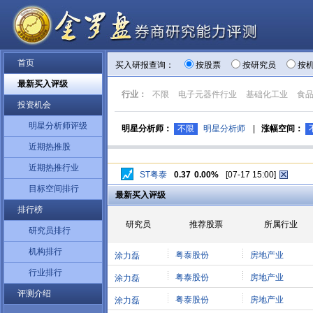
首页
买入研报查询：
按股票
按研究员
按
最新买入评级
行业：
不限
电子元器件行业
基础化工业
食
投资机会
明星分析师评级
明星分析师：
不限
明星分析师
|
涨幅空间：
近期热推股
近期热推行业
ST粤泰
0.37
0.00%
[07-17 15:00]
目标空间排行
最新买入评级
排行榜
研究员
推荐股票
所属行业
研究员排行
机构排行
粤泰股份
房地产业
涂力磊
行业排行
粤泰股份
房地产业
涂力磊
评测介绍
粤泰股份
房地产业
涂力磊