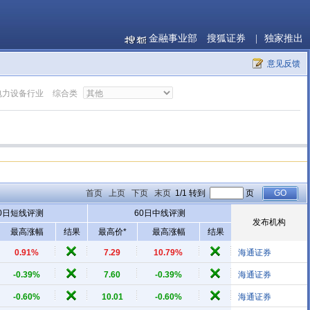
金融事业部
搜狐证券
|
独家推出
意见反馈
电力设备行业
综合类
首页
上页
下页
末页
1/1 转到
页
0日短线评测
60日中线评测
发布机构
最高涨幅
结果
最高价*
最高涨幅
结果
0.91%
7.29
10.79%
海通证券
-0.39%
7.60
-0.39%
海通证券
-0.60%
10.01
-0.60%
海通证券