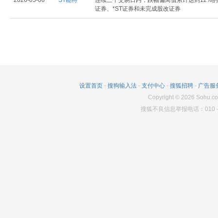
2026-05-06
ST能特
连续三个交易日内，跌幅偏离值累计达到12%的
证券、*ST证券和未完成股改证券
设置首页
-
搜狗输入法
-
支付中心
-
搜狐招聘
-
广告服
Copyright
©
2026
Sohu.co
搜狐不良信息举报电话：010－6