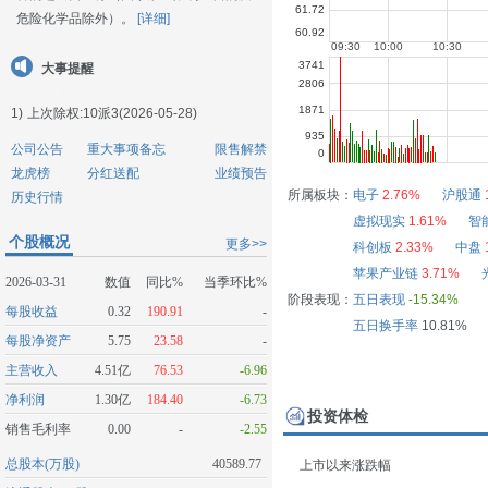
危险化学品除外）。
[详细]
大事提醒
1)
上次除权:10派3(2026-05-28)
公司公告
重大事项备忘
限售解禁
龙虎榜
分红送配
业绩预告
所属板块：
电子
2.76%
沪股通
历史行情
虚拟现实
1.61%
智
个股概况
更多>>
科创板
2.33%
中盘
苹果产业链
3.71%
2026-03-31
数值
同比%
当季环比%
阶段表现：
五日表现
-15.34%
每股收益
0.32
190.91
-
五日换手率
10.81%
每股净资产
5.75
23.58
-
主营收入
4.51亿
76.53
-6.96
净利润
1.30亿
184.40
-6.73
投资体检
销售毛利率
0.00
-
-2.55
总股本(万股)
40589.77
上市以来涨跌幅