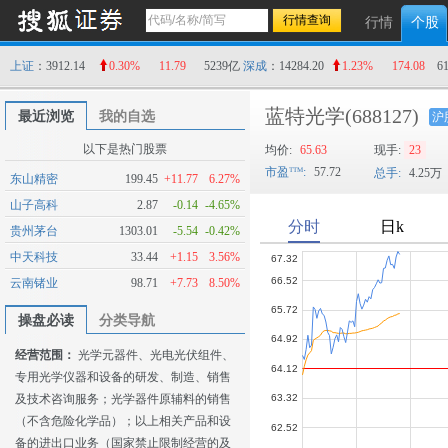
行情
个股
上证
：3912.14
0.30%
11.79
5239亿
深成
：14284.20
1.23%
174.08
6
蓝特光学
(688127)
最近浏览
我的自选
沪
以下是热门股票
均价:
65.63
现手:
23
市盈
:
57.72
总手:
4.25万
东山精密
199.45
+11.77
6.27%
山子高科
2.87
-0.14
-4.65%
贵州茅台
1303.01
-5.54
-0.42%
中天科技
33.44
+1.15
3.56%
云南锗业
98.71
+7.73
8.50%
操盘必读
分类导航
经营范围：
光学元器件、光电光伏组件、
专用光学仪器和设备的研发、制造、销售
及技术咨询服务；光学器件原辅料的销售
（不含危险化学品）；以上相关产品和设
备的进出口业务（国家禁止限制经营的及