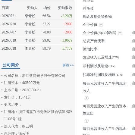
总市值
日期
变动人
均价
变动股数
总负债
20260721
李青松
66.54
-2.20万
现金及现金等价物
20260720
李青松
57.22
+2000
企业价值
20260707
李青松
78.00
+2000
企业价值/扣非净利润
20260519
李青松
99.02
-3.96万
总资产负债率
20260518
李青松
99.79
-5.77万
流动比率
营业收入以及增速
公司简介
更多>>
净利润以及增速
扣非净利润以及增速
公司名称：浙江蓝特光学股份有限公司
注册资本：40590万元
每百元营业收入产生的现金
上市日期：2020-09-21
收入
发行价：15.41元
更名历史：
每百元营业收入产生的资本
注册地：浙江省嘉兴市秀洲区洪合镇洪福路
性支出
1108号1幢
法人代表：徐云明
每百元营业收入产生的现金
总经理：徐云明