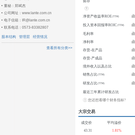
留存
董秘：郑斌杰
公司网址：www.lante.com.cn
净资产收益率ROE
电子信箱：IR@lante.com.cn
投入资本回报率ROIC
联系电话：0573-83382807
毛利率
股本结构
管理层
经营情况
净利率
查看所有分类>>
存货-在产品
存货-产成品
境外收入以及占比
销售占比
研发占比
最近三年累计研发占比
您还想看哪个财务指标?
大宗交易
成交价
平均溢价
43.31
1.81%