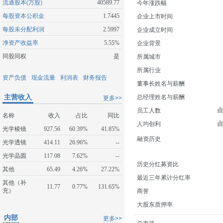
流通股本(万股)
40589.77
今年涨跌幅
每股资本公积金
1.7445
企业上市时间
每股未分配利润
2.5997
企业成立时间
净资产收益率
5.55%
企业背景
同股同权
是
所属城市
所属行业
资产负债
现金流量
利润表
财务报告
董事长姓名与薪酬
主营收入
总经理姓名与薪酬
更多>>
员工人数
名称
收入
占比
同比
人均创利
光学棱镜
927.56
60.39%
41.85%
融资历史
光学透镜
414.11
26.96%
--
光学晶圆
117.08
7.62%
--
历史分红募资比
其他
65.49
4.26%
27.22%
最近三年累计分红率
其他（补
11.77
0.77%
131.65%
充）
商誉
大股东质押率
内部
更多>>