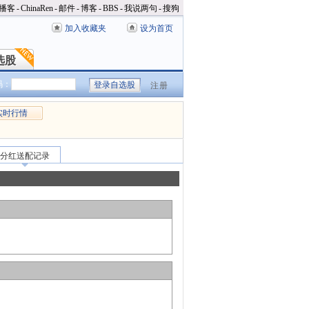
播客
-
ChinaRen
-
邮件
-
博客
-
BBS
-
我说两句
-
搜狗
加入收藏夹
设为首页
选股
选股
码：
注册
实时行情
分红送配记录