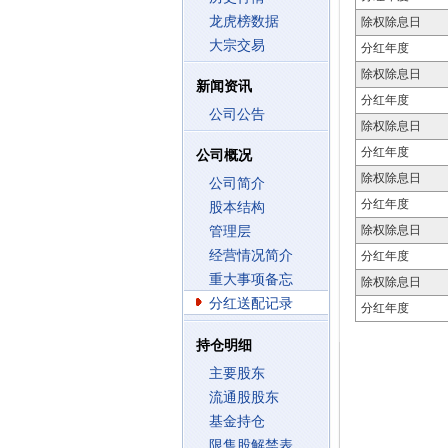
龙虎榜数据
除权除息日
大宗交易
分红年度
除权除息日
新闻资讯
分红年度
公司公告
除权除息日
分红年度
公司概况
除权除息日
公司简介
分红年度
股本结构
除权除息日
管理层
经营情况简介
分红年度
重大事项备忘
除权除息日
分红送配记录
分红年度
持仓明细
主要股东
流通股股东
基金持仓
限售股解禁表