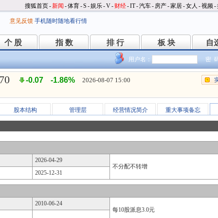
搜狐首页
-
新闻
-
体育
-
S
-
娱乐
-
V
-
财经
-
IT
-
汽车
-
房产
-
家居
-
女人
-
视频
-
意见反馈
手机随时随地看行情
个 股
指 数
排 行
板 块
自
个 股
指 数
排 行
板 块
自
用户名：
密 
.70
-0.07
-1.86%
2026-08-07 15:00
股本结构
管理层
经营情况简介
重大事项备忘
2026-04-29
不分配不转增
2025-12-31
2010-06-24
每10股派息3.0元