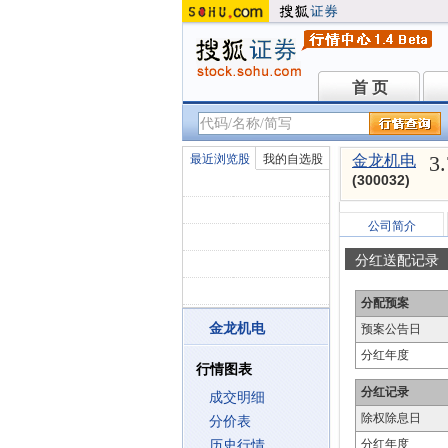
首 页
首 页
3
最近浏览股
我的自选股
金龙机电
(300032)
公司简介
分红送配记录
分配预案
金龙机电
预案公告日
分红年度
行情图表
分红记录
成交明细
除权除息日
分价表
分红年度
历史行情