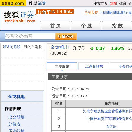
搜狐首页
-
新闻
-
体育
-
S
意见反馈
手机随时随地看行情
首 页
个 股
指 数
首 页
个 股
指 数
3.70
最近浏览股
我的自选股
金龙机电
-0.07
-1.86%
2
(300032)
主要股东
流通股股东
基金持
主要股东
公告日期：
2026-04-29
报告日期：
2026-03-31
金龙机电
排名
股东名称
行情图表
1
河北宁瑞沃格企业管理咨询有
成交明细
2
中国长城资产管理股份有限
分价表
3
金美欧
历史行情