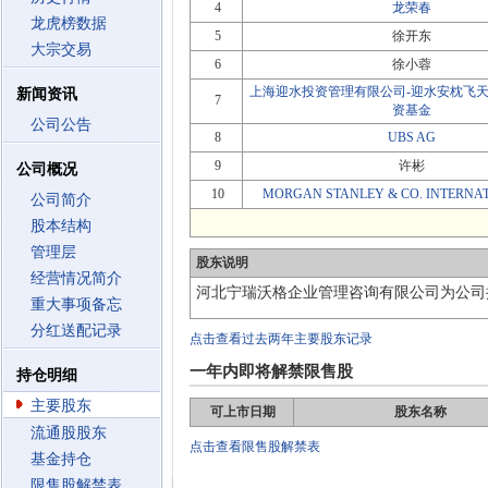
4
龙荣春
龙虎榜数据
5
徐开东
大宗交易
6
徐小蓉
上海迎水投资管理有限公司-迎水安枕飞天
新闻资讯
7
资基金
公司公告
8
UBS AG
9
许彬
公司概况
10
MORGAN STANLEY & CO. INTERNAT
公司简介
股本结构
管理层
股东说明
经营情况简介
河北宁瑞沃格企业管理咨询有限公司为公司
重大事项备忘
分红送配记录
点击查看过去两年主要股东记录
一年内即将解禁限售股
持仓明细
主要股东
可上市日期
股东名称
流通股股东
点击查看限售股解禁表
基金持仓
限售股解禁表