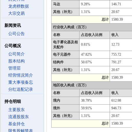
马达
9.28%
146.71
龙虎榜数据
其他（补充）
1.31%
20.67
大宗交易
总计
1580.39
新闻资讯
行业收入构成（百万）
公司公告
名称
占总收入比例
收入
电子雾化器及相
0.81%
12.73
公司概况
关配件
公司简介
电子元器件
47.82%
755.72
股本结构
结构件
50.07%
791.27
管理层
其他（补充）
1.31%
20.67
经营情况简介
总计
1580.39
重大事项备忘
地区收入构成（百万）
分红送配记录
名称
占总收入比例
收入
境内
38.79%
612.98
持仓明细
境外
59.91%
946.73
主要股东
其他（补充）
1.31%
20.67
流通股股东
总计
1580.39
基金持仓
限售股解禁表