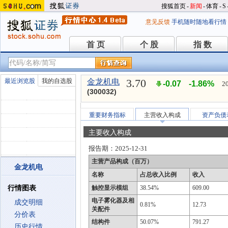
搜狐首页
-
新闻
-
体育
-
S
意见反馈
手机随时随地看行情
首 页
个 股
指 数
首 页
个 股
指 数
3.70
最近浏览股
我的自选股
金龙机电
-0.07
-1.86%
2
(300032)
重要财务指标
主营收入构成
资产负债
主要收入构成
报告期：
2025-12-31
主营产品构成（百万）
金龙机电
名称
占总收入比例
收入
行情图表
触控显示模组
38.54%
609.00
电子雾化器及相
成交明细
0.81%
12.73
关配件
分价表
结构件
50.07%
791.27
历史行情