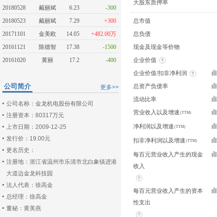
大股东质押率
20180528
戴丽斌
6.23
-300
20180523
戴丽斌
7.29
+300
总市值
20171101
金美欧
14.05
+482.00万
总负债
20161121
陈德智
17.38
-1500
现金及现金等价物
20161020
黄丽
17.2
-400
企业价值
企业价值/扣非净利润
公司简介
总资产负债率
更多>>
流动比率
公司名称：金龙机电股份有限公司
营业收入以及增速
注册资本：80317万元
净利润以及增速
上市日期：2009-12-25
发行价：19.00元
扣非净利润以及增速
更名历史：
每百元营业收入产生的现金
注册地：浙江省温州市乐清市北白象镇进港
收入
大道边金龙科技园
法人代表：徐高金
每百元营业收入产生的资本
总经理：徐高金
性支出
董秘：黄美燕