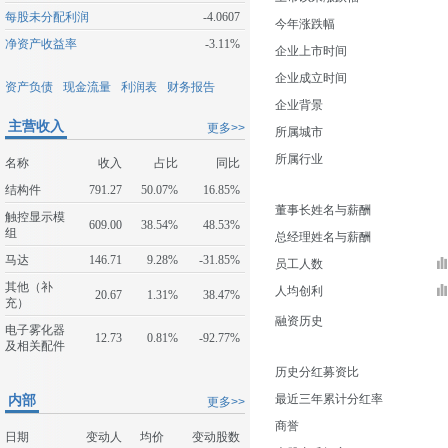
每股未分配利润
-4.0607
今年涨跌幅
净资产收益率
-3.11%
企业上市时间
企业成立时间
资产负债
现金流量
利润表
财务报告
企业背景
主营收入
更多>>
所属城市
所属行业
名称
收入
占比
同比
结构件
791.27
50.07%
16.85%
董事长姓名与薪酬
触控显示模
609.00
38.54%
48.53%
组
总经理姓名与薪酬
马达
146.71
9.28%
-31.85%
员工人数
其他（补
人均创利
20.67
1.31%
38.47%
充）
融资历史
电子雾化器
12.73
0.81%
-92.77%
及相关配件
历史分红募资比
内部
最近三年累计分红率
更多>>
商誉
日期
变动人
均价
变动股数