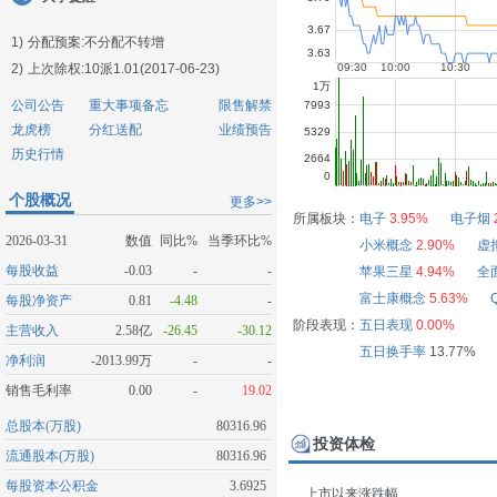
1)
分配预案:不分配不转增
2)
上次除权:10派1.01(2017-06-23)
公司公告
重大事项备忘
限售解禁
龙虎榜
分红送配
业绩预告
历史行情
个股概况
更多>>
所属板块：
电子
3.95%
电子烟
2026-03-31
数值
同比%
当季环比%
小米概念
2.90%
虚
每股收益
-0.03
-
-
苹果三星
4.94%
全
富士康概念
5.63%
每股净资产
0.81
-4.48
-
阶段表现：
五日表现
0.00%
主营收入
2.58亿
-26.45
-30.12
五日换手率
13.77%
净利润
-2013.99万
-
-
销售毛利率
0.00
-
19.02
总股本(万股)
80316.96
投资体检
流通股本(万股)
80316.96
每股资本公积金
3.6925
上市以来涨跌幅