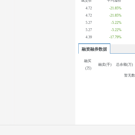
成交价
平均溢价
4.72
-21.85%
4.72
-21.85%
5.27
-5.22%
5.27
-5.22%
4.39
-17.79%
融资融券数据
融买
融卖(手)
总余额(万)
(万)
暂无