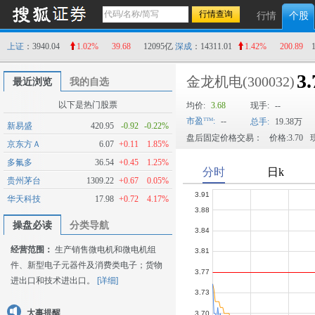
行情
个股
上证
：3940.04
1.02%
39.68
12095亿
深成
：14311.01
1.42%
200.89
3.
金龙机电
(300032)
最近浏览
我的自选
以下是热门股票
均价:
3.68
现手:
--
市盈
:
--
总手:
19.38万
新易盛
420.95
-0.92
-0.22%
盘后固定价格交易：
价格:3.70
现
京东方Ａ
6.07
+0.11
1.85%
多氟多
36.54
+0.45
1.25%
贵州茅台
1309.22
+0.67
0.05%
华天科技
17.98
+0.72
4.17%
操盘必读
分类导航
经营范围：
生产销售微电机和微电机组
件、新型电子元器件及消费类电子；货物
进出口和技术进出口。
[详细]
大事提醒