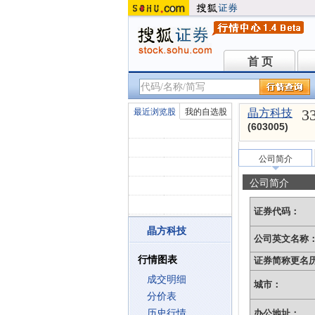
首 页
首 页
3
最近浏览股
我的自选股
晶方科技
(603005)
公司简介
公司简介
证券代码：
晶方科技
公司英文名称
行情图表
证券简称更名
成交明细
城市：
分价表
历史行情
办公地址：