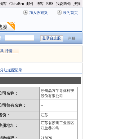
播客
-
ChinaRen
-
邮件
-
博客
-
BBS
-
我说两句
-
搜狗
加入收藏夹
设为首页
选股
选股
码：
注册
实时行情
分红送配记录
苏州晶方半导体科技
公司名称：
股份有限公司
公司曾有名称：
--
省份：
江苏
江苏省苏州工业园区
注册地址：
汀兰巷29号
邮政编码：
215026