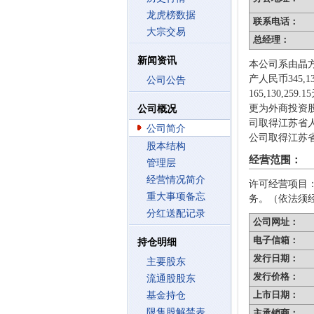
龙虎榜数据
联系电话：
大宗交易
总经理：
新闻资讯
本公司系由晶方
产人民币345,1
公司公告
165,130
更为外商投资股
公司概况
司取得江苏省人
公司简介
公司取得江苏省工
股本结构
经营范围：
管理层
经营情况简介
许可经营项目
重大事项备忘
务。（依法须
分红送配记录
公司网址：
电子信箱：
持仓明细
发行日期：
主要股东
发行价格：
流通股股东
上市日期：
基金持仓
限售股解禁表
主承销商：