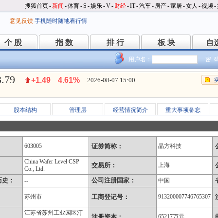
搜狐首页
-
新闻
-
体育
-
S
-
娱乐
-
V
-
财经
-
IT
-
汽车
-
房产
-
家居
-
女人
-
视频
-
意见反馈
手机随时随地看行情
个 股
指 数
排 行
板 块
自
个 股
指 数
排 行
板 块
自
用户名：
密 
3.79
+1.49
4.61%
2026-08-07 15:00
股本结构
管理层
经营情况简介
重大事项备忘
603005
证券简称：
晶方科技
China Wafer Level CSP
：
交易所：
上海
Co., Ltd.
历史：
公司注册国家：
--
中国
苏州市
工商登记号：
913200007746765307
江苏省苏州工业园区汀
注册资本：
65217万元