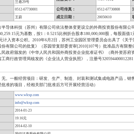
兰巷29号
公司传真：
0512-67730001
0512-67730808
成立日期：
王蔚
20050610
半导体科技（苏州）有限公司依法整体变更设立的外商投资股份有限公司，公
30,259.15元为基数，按1：0.5215比例折合股本180,000,000股，每股面值
,259.15元计入资本公积。2010年6月2日，苏州工业园区管理委员会出具
份有限公司的批复》（苏园管复部委资审[2010]107号）批准晶方有限整
民政府颁发的《中华人民共和国外商投资企业批准证书》（商外资苏府资字[201
商行政管理局核发的《企业法人营业执照》，注册号320594400012281
：无。一般经营项目：研发、生产、制造、封装和测试集成电路产品，销
经批准的项目，经相关部门批准后方可开展经营活动）
www.wlcsp.com
info@wlcsp.com
2014-01-23
19.16元
2014-02-10
国信证券股份有限公司