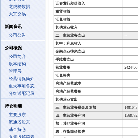
证券发行差价收入
--
龙虎榜数据
租赁收益
--
大宗交易
汇兑收益
--
新闻资讯
其他营业收入
--
公司公告
二、主营业务支出
--
其中：利息收入
--
公司概况
金融企业往来支出
--
公司简介
手续费支出
--
股本结构
营业费用
2424466
管理层
汇兑损失
--
经营情况简介
房地产经营成本
--
重大事项备忘
房地产经营费用
--
分红送配记录
其他营业支出
--
持仓明细
三、主营业务税金及附加
1481643
主要股东
四、主营业务利润
1568732
流通股股东
加：其他业务利润
--
基金持仓
减：存货跌价损失
--
限售股解禁表