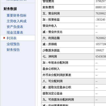
管理费用
3798297
财务费用
8880118
财务数据
五、营业利润
7620062
重要财务指标
加：投资收益
-583240
主营收入构成
营业外收入
--
资产负债表
减：营业外支出
--
现金流量表
利润表
六、利润总额
7620062
业绩预告
减：所得税
1057720
财务报告
少数股东损益
186827
七、净利润
6543658
加：年初未分配利润
--
盈余公积转入
--
外币未分配利润折算差
--
八、可分配利润
--
减：提取法定盈余公积
--
提取法定公益金
--
九、可供股东分配的利润
--
减：应付普通股股利
--