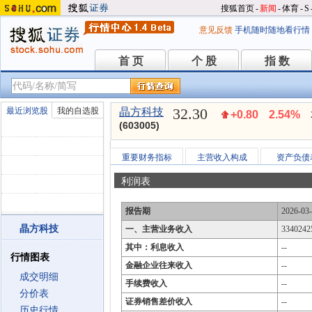
搜狐首页
-
新闻
-
体育
-
S
意见反馈
手机随时随地看行情
首 页
个 股
指 数
首 页
个 股
指 数
32.30
最近浏览股
我的自选股
晶方科技
+0.80
2.54%
(603005)
重要财务指标
主营收入构成
资产负债
利润表
报告期
2026-03
晶方科技
一、主营业务收入
3340242
其中：利息收入
--
行情图表
金融企业往来收入
--
成交明细
手续费收入
--
分价表
证券销售差价收入
--
历史行情