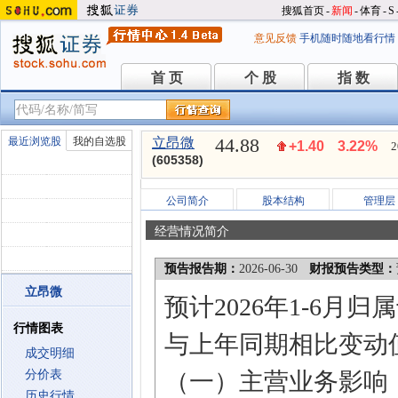
搜狐首页
-
新闻
-
体育
-
S
意见反馈
手机随时随地看行情
首 页
个 股
指 数
首 页
个 股
指 数
44.88
最近浏览股
我的自选股
立昂微
+1.40
3.22%
2
(605358)
公司简介
股本结构
管理层
经营情况简介
预告报告期：
2026-06-30
财报预告类型：
立昂微
预计2026年1-6月
行情图表
与上年同期相比变动值为
成交明细
分价表
（一）主营业务影响
历史行情