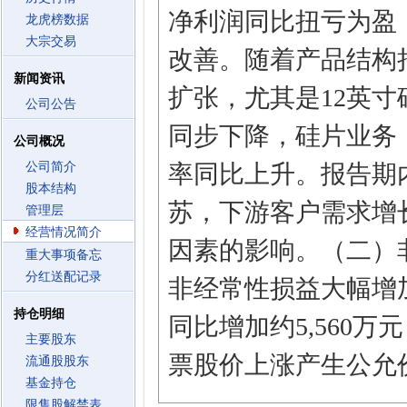
净利润同比扭亏为盈
龙虎榜数据
大宗交易
改善。随着产品结构
新闻资讯
扩张，尤其是12英
公司公告
同步下降，硅片业务
公司概况
公司简介
率同比上升。报告期
股本结构
苏，下游客户需求增
管理层
经营情况简介
因素的影响。（二）
重大事项备忘
分红送配记录
非经常性损益大幅增
持仓明细
同比增加约5,560
主要股东
票股价上涨产生公允
流通股股东
基金持仓
限售股解禁表