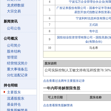
4
宁波泓万企业管理合伙企业(有限
龙虎榜数据
广发证券股份有限公司－国泰中证半导体
5
大宗交易
易型开放式指数证券投资基
6
宁波利时信息科技有限公
新闻资讯
7
王式跃
公司公告
8
韦中总
国投创业投资管理有限公司－国投高新(深
公司概况
9
金(有限合伙)
公司简介
10
马名希
股本结构
管理层
经营情况简介
股东说明
重大事项备忘
公司实际控制人王敏文持有泓祥投资78.50
分红送配记录
点击查看过去两年主要股东记录
持仓明细
一年内即将解禁限售股
主要股东
可上市日期
股东名称
流通股股东
基金持仓
点击查看限售股解禁表
限售股解禁表