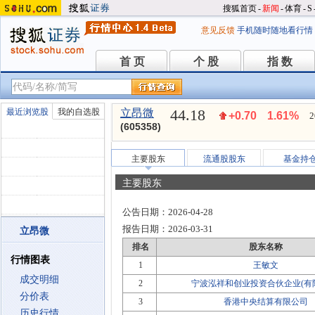
搜狐首页
-
新闻
-
体育
-
S
意见反馈
手机随时随地看行情
首 页
个 股
指 数
首 页
个 股
指 数
44.18
最近浏览股
我的自选股
立昂微
+0.70
1.61%
2
(605358)
主要股东
流通股股东
基金持
主要股东
公告日期：
2026-04-28
报告日期：
2026-03-31
立昂微
排名
股东名称
行情图表
1
王敏文
成交明细
2
宁波泓祥和创业投资合伙企业(有
分价表
3
香港中央结算有限公司
历史行情