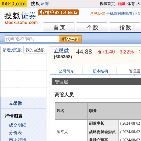
搜狐首页
-
新闻
-
体育
-
S
意见反馈
手机随时随地看行情
首 页
个 股
指 数
首 页
个 股
指 数
44.88
最近浏览股
我的自选股
立昂微
+1.40
3.22%
2
(605358)
公司简介
股本结构
管理层
管理层
高管人员
立昂微
姓名
职务
行情图表
副董事长
( 2024-08-02
成交明细
陈平人
战略委员会委员
( 2024-08-02
分价表
历史行情
非独立董事
( 2024-08-02